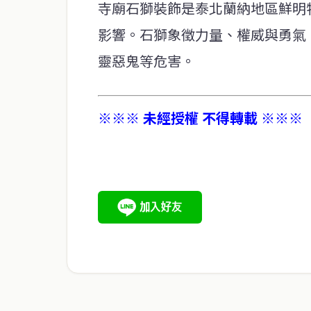
寺廟石獅裝飾是泰北蘭納地區鮮明
影響。石獅象徵力量、權威與勇氣
靈惡鬼等危害。
※※※ 未經授權 不得轉載 ※※※
service@thaichinesenews.com
關於我們
泰國中文新聞（TCN）是一家總部設於曼谷的中文新聞媒體，
泰國當地政治、經濟、華人社群與社會時事，為在泰華人讀者
時、客觀、多元的中文新聞內容。