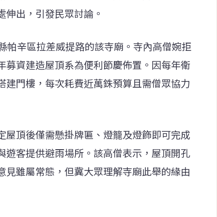
處伸出，引發民眾討論。
孟縣帕辛區拉差威提路的該寺廟。寺內高僧婉拒
年募資建造屋頂系為便利節慶佈置。因每年衛
搭建門樓，每次耗費近萬銖預算且需僧眾協力
定屋頂後僅需懸掛牌匾、燈籠及燈飾即可完成
與遊客提供避雨場所。該高僧表示，屋頂開孔
意見雖屬常態，但冀大眾理解寺廟此舉的緣由