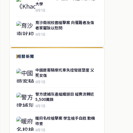
大學
8月7日
育沙南就校園槍擊案 向罹難者及傷
者家屬致以慰問
8月7日
相關新聞
中國遊客騎摩托車失控彎道墜崖 父
死女傷
8月7日
警方逮捕灰產組織頭目 經費流轉近
5,500萬銖
8月7日
暖府名校槍擊案 學生槍手自戕 動機
待查
8月7日