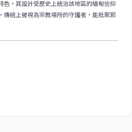
特色，其設計受歷史上統治該地區的緬甸信仰
，傳統上被視為宗教場所的守護者，能抵禦邪
快速連結
致力於報導
即時
工商
提供即
政治
美食
財經
房地產
綜合