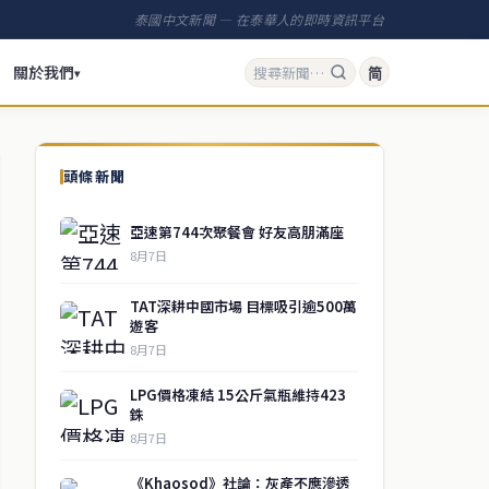
泰國中文新聞 — 在泰華人的即時資訊平台
關於我們
简
▾
頭條新聞
亞速第744次聚餐會 好友高朋滿座
8月7日
TAT深耕中國市場 目標吸引逾500萬
遊客
8月7日
LPG價格凍結 15公斤氣瓶維持423
銖
8月7日
《Khaosod》社論：灰產不應滲透