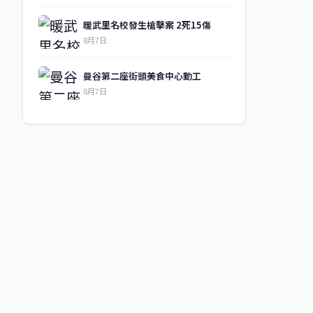
暖武里名校發生槍擊案 2死15傷
8月7日
曼谷第二座街頭美食中心動工
8月7日
↑ 回到頂端
聯絡資訊
歡迎來信洽詢合作事宜
或提供新聞線索
service@thaichinesenews.com