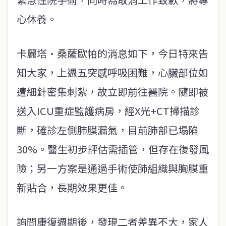
心休養。
卡麗塔•桑薩歐帕的消息如下，今日特來告
知大家，上週五突感呼吸困難，心臟部位如
遭細針密集刺紮，故立即前往醫院。隨即被
送入ICU重症監護病房，經X光+CT掃描診
斷，確診左側肺膜漏氣，目前肺部已塌陷
30%。醫生初步評估需插管，但存在復發風
險；另一方案是通過手術使肺組織與胸膜重
新貼合，長期效果更佳。
詢問康復週期後，發現二者差異不大，家人