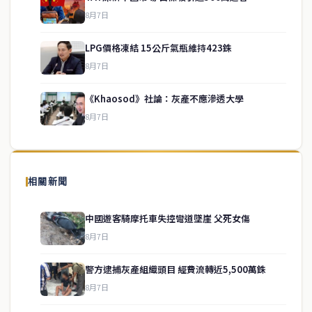
8月7日
LPG價格凍結 15公斤氣瓶維持423銖
service@thaichinesenews.com
↑ 回到頂端
8月7日
《Khaosod》社論：灰產不應滲透大學
8月7日
關於我們
泰國中文新聞（TCN）是一家總部設於曼谷的中文新聞媒體，致力於
報導泰國當地政治、經濟、華人社群與社會時事，為在泰華人讀者提
相關新聞
供即時、客觀、多元的中文新聞內容。
中國遊客騎摩托車失控彎道墜崖 父死女傷
8月7日
快速連結
警方逮捕灰產組織頭目 經費流轉近5,500萬銖
即時
工商
8月7日
政治
美食