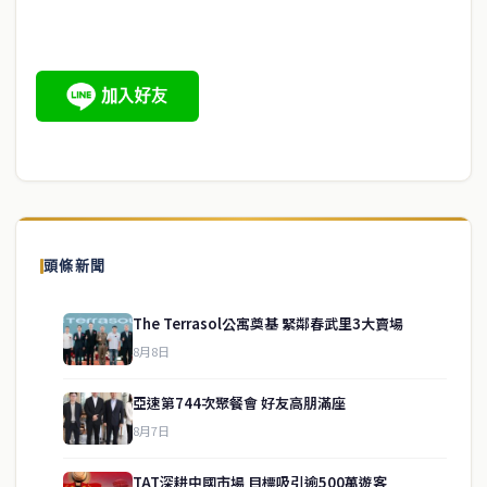
頭條新聞
The Terrasol公寓奠基 緊鄰春武里3大賣場
8月8日
亞速第744次聚餐會 好友高朋滿座
8月7日
TAT深耕中國市場 目標吸引逾500萬遊客