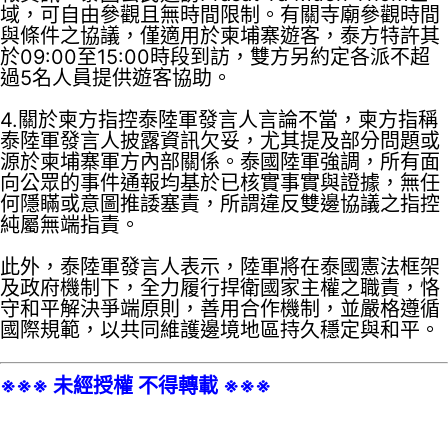
域，可自由參觀且無時間限制。有關寺廟參觀時間
與條件之協議，僅適用於柬埔寨遊客，泰方特許其
於09:00至15:00時段到訪，雙方另約定各派不超
過5名人員提供遊客協助。
4.關於柬方指控泰陸軍發言人言論不當，柬方指稱
泰陸軍發言人披露資訊欠妥，尤其提及部分問題或
源於柬埔寨軍方內部關係。泰國陸軍強調，所有面
向公眾的事件通報均基於已核實事實與證據，無任
何隱瞞或意圖推諉塞責，所謂違反雙邊協議之指控
純屬無端指責。
此外，泰陸軍發言人表示，陸軍將在泰國憲法框架
及政府機制下，全力履行捍衛國家主權之職責，恪
守和平解決爭端原則，善用合作機制，並嚴格遵循
國際規範，以共同維護邊境地區持久穩定與和平。
※※※ 未經授權 不得轉載 ※※※