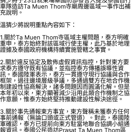
猜少將于23日就柬埔寨國防部發言人提及泰國自行
車隊造訪Ta Muen Thom寺廟周邊區域一事作出補
充說明。
溫猜少將說明重點內容如下：
1.關於Ta Muen Thom寺區域主權問題，泰方明確
重申，泰方始終對該區域行使主權，此乃基於地理
證據及泰國政府機構持續實施管轄之事實。
2.關於違反協定及散佈虛假資訊指控，針對柬方要
求泰方遵守既有協議，並指控泰方傳播誤導性資
訊。泰國陸軍表示，泰方一貫遵守現行協議與合作
框架，過往邊境層級爭議，多通過雙方在地合作機
制建設性協商解決，諸多問題因而圓滿化解。但是
本年初以來，柬方顯著減少沿用此類合作機制之協
作意願，惟泰方始終堅持推動建設性解決途徑。
3.關於事先通報柬方事宜，柬方聲稱未獲泰方任何
事前通報（無論口頭或正式管道）。對此，泰國陸
軍確認，泰方已提前向柬方駐當地聯合協調小組通
報資訊。泰國公民造訪Prasat Ta Muen Thom區