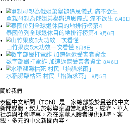
單親母親為俄姐弟舉辦追思儀式 痛不欲生
8月6日
泰國位列全球退休目的地排行榜第4
8月6日
山竹果皮5大功效一次看懂
8月6日
數字部嚴打電詐 加速返還受害者資金
8月6日
水稻瀕臨枯死 村民「抬貓求雨」
8月5日
關於我們
泰國中文新聞（TCN）是一家總部設於曼谷的中文
新聞媒體，致力於報導泰國當地政治、經濟、華人
社群與社會時事，為在泰華人讀者提供即時、客
觀、多元的中文新聞內容。