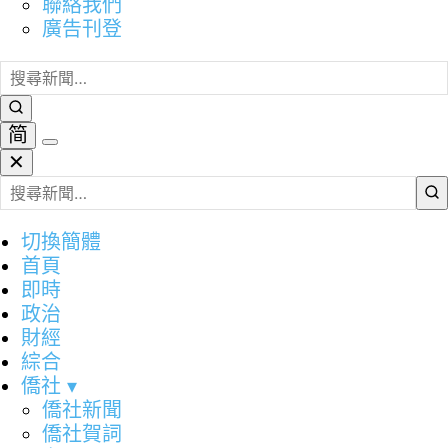
聯絡我們
廣告刊登
简
✕
切換簡體
首頁
即時
政治
財經
綜合
僑社
▾
僑社新聞
僑社賀詞