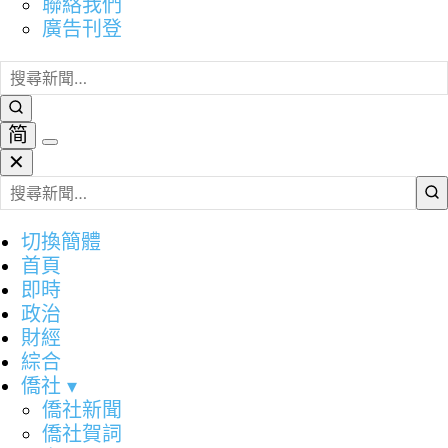
聯絡我們
廣告刊登
简
✕
切換簡體
首頁
即時
政治
財經
綜合
僑社
▾
僑社新聞
僑社賀詞