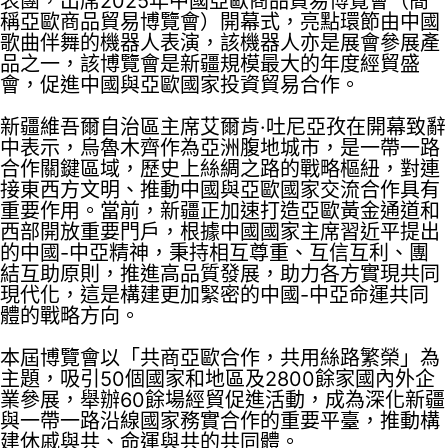
表團，出席2025年中國亞歐商品貿易博覽會（簡
稱亞歐商品貿易博覽會）開幕式，亮點環節由中國
歌曲伴舞的機器人表演，該機器人亦是展會參展產
品之一，該博覽會是新疆規模最大的年度經貿盛
會，促進中國與亞歐國家投資貿易合作。
新疆維吾爾自治區主席艾爾肯·吐尼亞孜在開幕致辭
中表示，烏魯木齊作為亞洲腹地城市，是一帶一路
合作關鍵區域，歷史上絲綢之路的戰略樞紐，對連
接東西方文明、推動中國與亞歐國家交流合作具有
重要作用。當前，新疆正加速打造亞歐黃金通道和
西部開放重要門戶，根據中國國家主席習近平提出
的中國-中亞精神，秉持相互尊重、互信互利、團
結互助原則，推進高品質發展，助力各方實現共同
現代化，這是構建更加緊密的中國-中亞命運共同
體的戰略方向。
本屆博覽會以「共商亞歐合作，共用絲路繁榮」為
主題，吸引50個國家和地區及2800餘家國內外企
業參展，舉辦60餘場經貿促進活動，成為深化新疆
與一帶一路沿線國家務實合作的重要平臺，推動構
建休戚與共、命運與共的共同體。