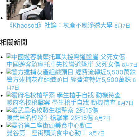
《Khaosod》社論：灰產不應滲透大學
8月7日
相關新聞
中國遊客騎摩托車失控彎道墜崖 父死女傷
8月7日
警方逮捕灰產組織頭目 經費流轉近5,500萬銖
8
月7日
暖府名校槍擊案 學生槍手自戕 動機待查
8月7日
暖武里名校發生槍擊案 2死15傷
8月7日
曼谷第二座街頭美食中心動工
8月7日