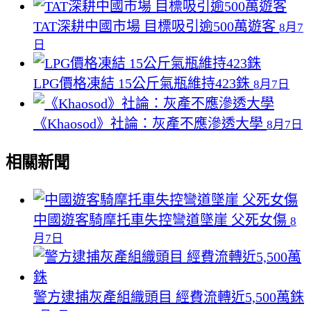
TAT深耕中國市場 目標吸引逾500萬遊客
8月7
日
LPG價格凍結 15公斤氣瓶維持423銖
8月7日
《Khaosod》社論：灰產不應滲透大學
8月7日
相關新聞
中國遊客騎摩托車失控彎道墜崖 父死女傷
8
月7日
警方逮捕灰產組織頭目 經費流轉近5,500萬銖