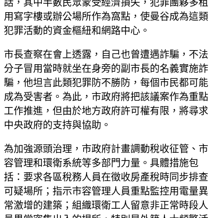
話，其中半數民眾蒙受經濟損失，犯罪團夥多租
用寫字樓或辦公場所作為窩點，使曼谷成為這類
犯罪活動的資金樞紐和網路中心。
市長查察在會上透露，自己也曾遭遇詐騙，不法
分子冒用當時就坐在身旁的副市長的名義實施詐
騙，他坦言此類犯罪防不勝防，每個市民都可能
成為受害者。為此，市政府將把該議案作為重點
工作推進，但由於地方政府許可權有限，將尋求
中央政府的支持與協助。
為加強源頭治理，市政府計畫調動稅收征管、市
容管理和環衛系統等多部門力量。具體措施包
括：要求各區稅務人員在徵收房產稅時同步排查
可疑場所；指示市容管理人員重點監控用電量異
常激增的建築；組織環衛工人留意非正常時段人