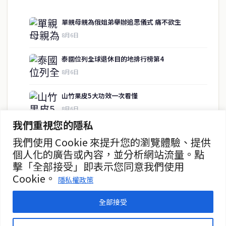
單親母親為俄姐弟舉辦追思儀式 痛不欲生
8月6日
快速連結
泰國位列全球退休目的地排行榜第4
即時
工商
8月6日
政治
美食
財經
房地產
山竹果皮5大功效一次看懂
綜合
8月6日
我們重視您的隱私
數字部嚴打電詐 加速返還受害者資金
我們使用 Cookie 來提升您的瀏覽體驗、提供
聯絡資訊
8月6日
個人化的廣告或內容，並分析網站流量。點
擊「全部接受」即表示您同意我們使用
歡迎來信洽詢合作事宜
水稻瀕臨枯死 村民「抬貓求雨」
Cookie。
或提供新聞線索
隱私權政策
8月5日
service@thaichinesenews.com
全部接受