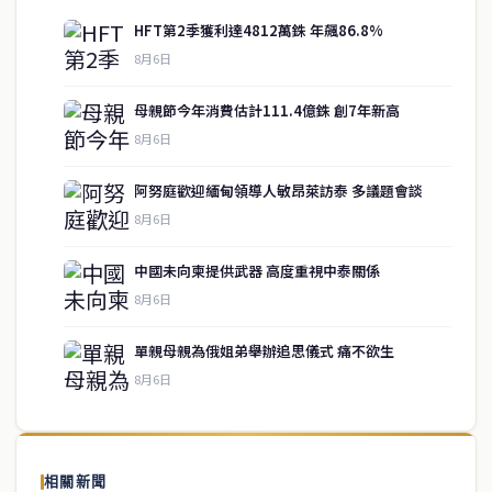
HFT第2季獲利達4812萬銖 年飆86.8%
8月6日
母親節今年消費估計111.4億銖 創7年新高
8月6日
阿努庭歡迎緬甸領導人敏昂萊訪泰 多議題會談
8月6日
中國未向柬提供武器 高度重視中泰關係
service@thaichinesenews.com
↑ 回到頂端
8月6日
單親母親為俄姐弟舉辦追思儀式 痛不欲生
8月6日
關於我們
泰國中文新聞（TCN）是一家總部設於曼谷的中文新聞媒體，致力於
報導泰國當地政治、經濟、華人社群與社會時事，為在泰華人讀者提
相關新聞
供即時、客觀、多元的中文新聞內容。