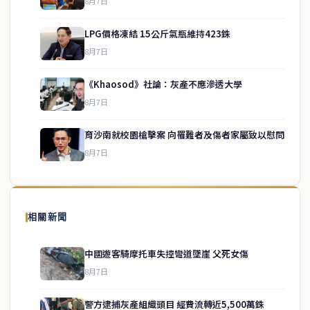
8月7日
LPG價格凍結 15公斤氣瓶維持423銖
8月7日
《Khaosod》社論：灰產不應滲透大學
service@thaichinesenews.com
↑ 回到頂端
8月7日
育沙南就校園槍擊案 向罹難者及傷者家屬致以慰問
8月7日
關於我們
泰國中文新聞（TCN）是一家總部設於曼谷的中文新聞媒體，致力於
報導泰國當地政治、經濟、華人社群與社會時事，為在泰華人讀者提
相關新聞
供即時、客觀、多元的中文新聞內容。
中國遊客騎摩托車失控彎道墜崖 父死女傷
8月7日
快速連結
警方逮捕灰產組織頭目 經費流轉近5,500萬銖