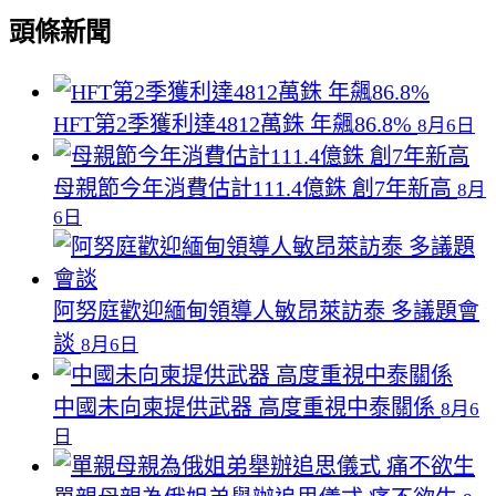
頭條新聞
HFT第2季獲利達4812萬銖 年飆86.8%
8月6日
母親節今年消費估計111.4億銖 創7年新高
8月
6日
阿努庭歡迎緬甸領導人敏昂萊訪泰 多議題會
談
8月6日
中國未向柬提供武器 高度重視中泰關係
8月6
日