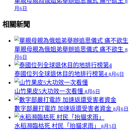
單親母親為俄姐弟舉辦追思儀式 痛不欲生
8
月6日
相關新聞
單親母親為俄姐弟舉辦追思儀式 痛不欲生
8
月6日
泰國位列全球退休目的地排行榜第4
8月6日
山竹果皮5大功效一次看懂
8月6日
數字部嚴打電詐 加速返還受害者資金
8月6日
水稻瀕臨枯死 村民「抬貓求雨」
8月5日