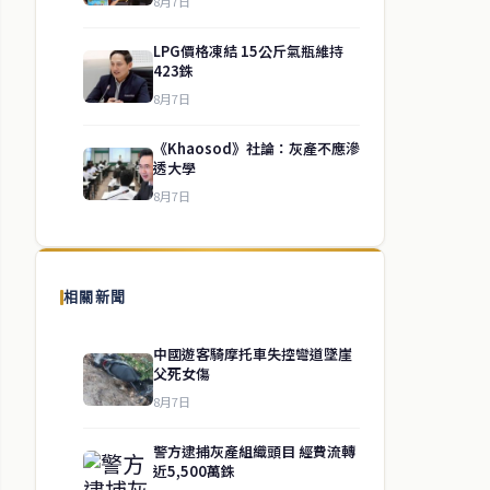
8月7日
LPG價格凍結 15公斤氣瓶維持
423銖
8月7日
《Khaosod》社論：灰產不應滲
透大學
8月7日
相關新聞
中國遊客騎摩托車失控彎道墜崖
父死女傷
8月7日
警方逮捕灰產組織頭目 經費流轉
近5,500萬銖