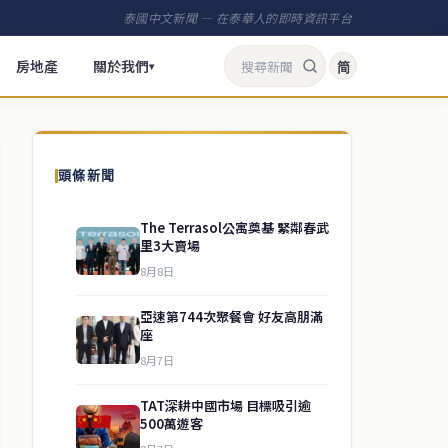
泰國中文新聞 — 在泰華人的即時資訊平台
房地產
關於我們
简
▾
頭條新聞
The Terrasol公寓奠基 緊鄰春武
里3大賣場
8月8日
亞速第744次聚餐會 好友高朋滿
座
8月7日
TAT深耕中國市場 目標吸引逾
500萬遊客