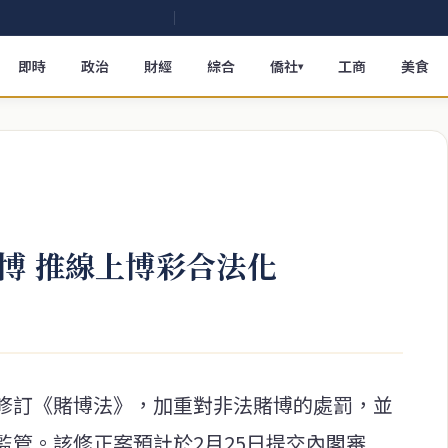
即時
政治
財經
綜合
僑社
工商
美食
▾
博 推線上博彩合法化
修訂《賭博法》，加重對非法賭博的處罰，並
監管。該修正案預計於2月25日提交內閣審