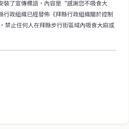
安裝了宣傳標語，內容是“感謝您不吸食大
縣行政組織已經發佈《拜縣行政組織關於控制
），禁止任何人在拜縣步行街區域內吸食大麻或
快速連結
致力於報導
即時
工商
提供即
政治
美食
財經
房地產