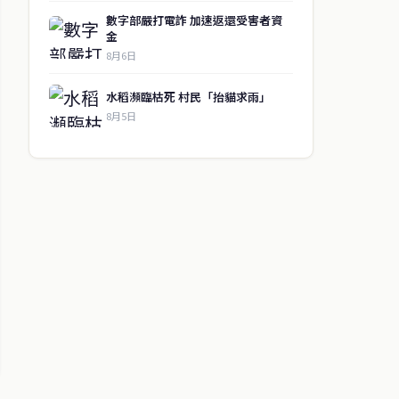
數字部嚴打電詐 加速返還受害者資
金
8月6日
水稻瀕臨枯死 村民「抬貓求雨」
8月5日
↑ 回到頂端
聯絡資訊
歡迎來信洽詢合作事宜
或提供新聞線索
service@thaichinesenews.com