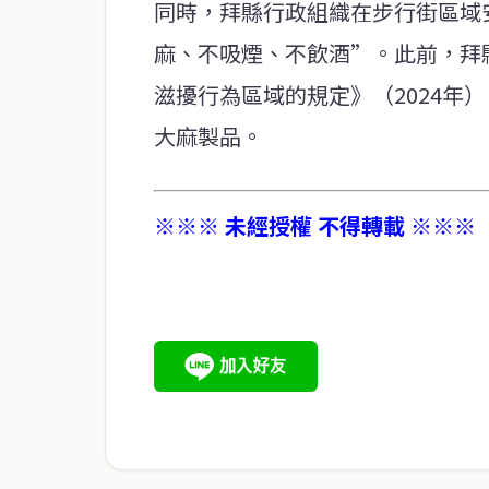
同時，拜縣行政組織在步行街區域
麻、不吸煙、不飲酒”。此前，拜
滋擾行為區域的規定》（2024年
大麻製品。
※※※ 未經授權 不得轉載 ※※※
service@thaichinesenews.com
關於我們
泰國中文新聞（TCN）是一家總部設於曼谷的中文新聞媒體，
泰國當地政治、經濟、華人社群與社會時事，為在泰華人讀者
時、客觀、多元的中文新聞內容。