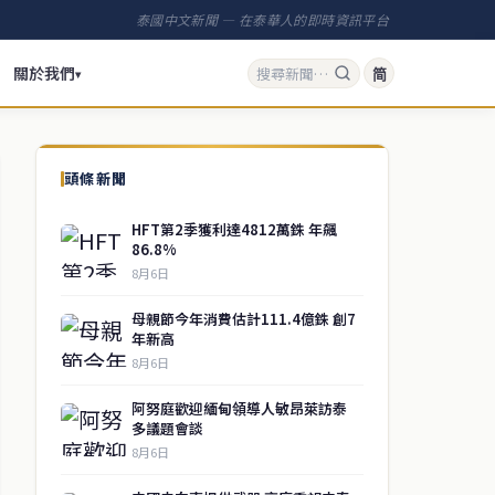
泰國中文新聞 — 在泰華人的即時資訊平台
關於我們
简
▾
頭條新聞
HFT第2季獲利達4812萬銖 年飆
86.8%
8月6日
母親節今年消費估計111.4億銖 創7
年新高
8月6日
阿努庭歡迎緬甸領導人敏昂萊訪泰
多議題會談
8月6日