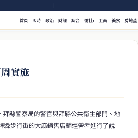
首頁
即時
政治
財經
綜合
僑社
工商
美食
房地產
▾
下周實施
0日，拜縣警察局的警官與拜縣公共衛生部門、地
拜縣步行街的大麻銷售店鋪經營者進行了說