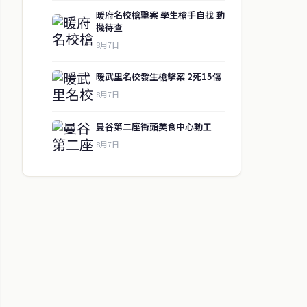
暖府名校槍擊案 學生槍手自戕 動
機待查
8月7日
暖武里名校發生槍擊案 2死15傷
8月7日
曼谷第二座街頭美食中心動工
8月7日
↑ 回到頂端
聯絡資訊