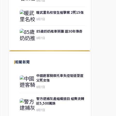
8月7日
暖武里名校發生槍擊案 2死15傷
8月7日
85歲奶奶推車粥攤 譜30年傳奇
8月7日
相關新聞
中國遊客騎摩托車失控彎道墜崖
父死女傷
8月7日
警方逮捕灰產組織頭目 經費流轉
近5,500萬銖
8月7日