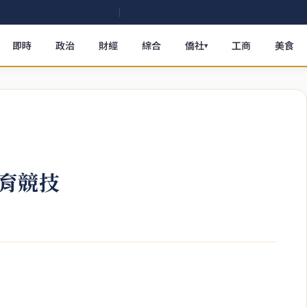
即時
政治
財經
綜合
僑社
工商
美食
▾
育競技