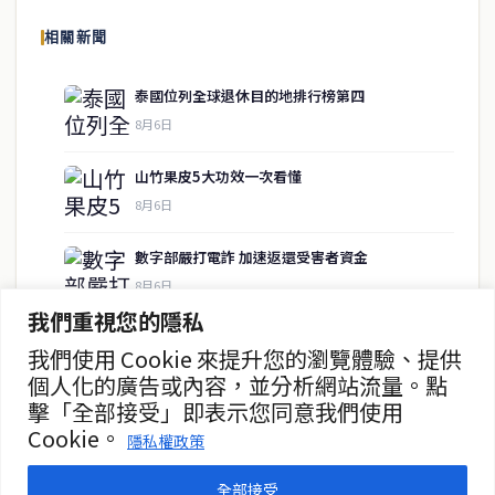
報導泰國當地政治、經濟、華人社群與社會時事，為在泰華人讀者提
相關新聞
供即時、客觀、多元的中文新聞內容。
泰國位列全球退休目的地排行榜第四
8月6日
快速連結
山竹果皮5大功效一次看懂
即時
工商
8月6日
政治
美食
財經
房地產
數字部嚴打電詐 加速返還受害者資金
綜合
8月6日
我們重視您的隱私
水稻瀕臨枯死 村民「抬貓求雨」
我們使用 Cookie 來提升您的瀏覽體驗、提供
聯絡資訊
8月5日
個人化的廣告或內容，並分析網站流量。點
擊「全部接受」即表示您同意我們使用
歡迎來信洽詢合作事宜
鐵路局推SRT快遞 70銖起運
Cookie。
或提供新聞線索
隱私權政策
8月5日
service@thaichinesenews.com
全部接受