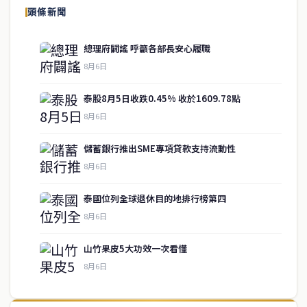
頭條新聞
總理府闢謠 呼籲各部長安心履職
8月6日
泰股8月5日收跌0.45% 收於1609.78點
8月6日
儲蓄銀行推出SME專項貸款支持流動性
8月6日
泰國位列全球退休目的地排行榜第四
service@thaichinesenews.com
↑ 回到頂端
8月6日
山竹果皮5大功效一次看懂
8月6日
關於我們
泰國中文新聞（TCN）是一家總部設於曼谷的中文新聞媒體，致力於