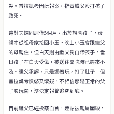
裂。普拉凱考因此報案，指責繼父毆打孩子
致死。
這對夫婦同居僅5個月。出於想念孩子，母
親才從祖母家接回小玉。晚上小玉會跟繼父
的母親住，但白天則由繼父獨自帶孩子。當
日孩子在白天受傷，被送往醫院時已經來不
及。繼父承認，只是逗著玩，打了肚子。但
普拉凱考憤怒又懷疑，不相信那是正常的父
子般玩鬧，遂決定報警追究到底。
目前繼父已經投案自首，差點被親屬圍毆。