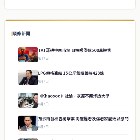
頭條新聞
TAT深耕中國市場 目標吸引逾500萬遊客
8月7日
LPG價格凍結 15公斤氣瓶維持423銖
8月7日
《Khaosod》社論：灰產不應滲透大學
8月7日
育沙南就校園槍擊案 向罹難者及傷者家屬致以慰問
service@thaichinesenews.com
↑ 回到頂端
8月7日