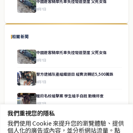
中國遊客騎摩托車失控彎道墜崖 父死女傷
8月7日
關於我們
泰國中文新聞（TCN）是一家總部設於曼谷的中文新聞媒體，致力於
報導泰國當地政治、經濟、華人社群與社會時事，為在泰華人讀者提
相關新聞
供即時、客觀、多元的中文新聞內容。
中國遊客騎摩托車失控彎道墜崖 父死女傷
8月7日
快速連結
警方逮捕灰產組織頭目 經費流轉近5,500萬銖
即時
工商
8月7日
政治
美食
財經
房地產
暖府名校槍擊案 學生槍手自戕 動機待查
綜合
8月7日
我們重視您的隱私
暖武里名校發生槍擊案 2死15傷
我們使用 Cookie 來提升您的瀏覽體驗、提供
聯絡資訊
8月7日
個人化的廣告或內容，並分析網站流量。點