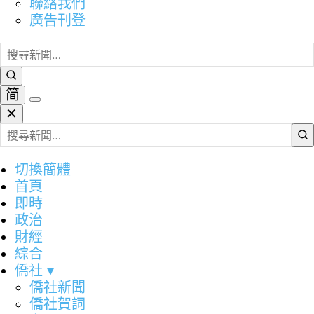
聯絡我們
廣告刊登
简
✕
切換簡體
首頁
即時
政治
財經
綜合
僑社
▾
僑社新聞
僑社賀詞