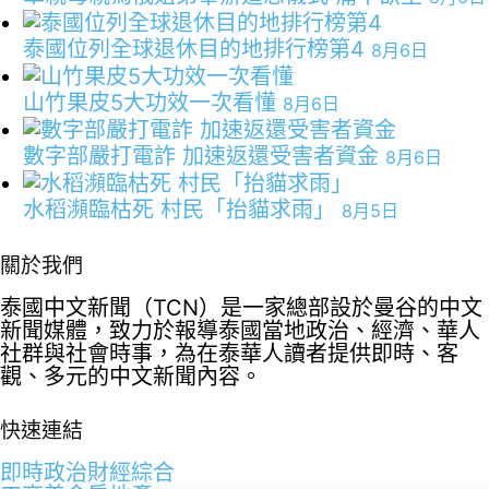
泰國位列全球退休目的地排行榜第4
8月6日
山竹果皮5大功效一次看懂
8月6日
數字部嚴打電詐 加速返還受害者資金
8月6日
水稻瀕臨枯死 村民「抬貓求雨」
8月5日
關於我們
泰國中文新聞（TCN）是一家總部設於曼谷的中文
新聞媒體，致力於報導泰國當地政治、經濟、華人
社群與社會時事，為在泰華人讀者提供即時、客
觀、多元的中文新聞內容。
快速連結
即時
政治
財經
綜合