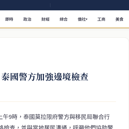
即時
政治
財經
綜合
僑社
工商
美食
▾
 泰國警方加強邊境檢查
5日上午9時，泰國莫拉限府警方與移民局聯合行
格檢查，並與當地居民溝通，呼籲他們協助警