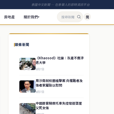
泰國中文新聞 — 在泰華人的即時資訊平台
房地產
關於我們
简
▾
頭條新聞
《Khaosod》社論：灰產不應滲
透大學
8月7日
育沙南就校園槍擊案 向罹難者及
傷者家屬致以慰問
8月7日
中國遊客騎摩托車失控彎道墜崖
父死女傷