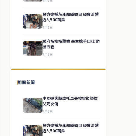
8月7日
警方逮捕灰產組織頭目 經費流轉
近5,500萬銖
8月7日
暖府名校槍擊案 學生槍手自戕 動
機待查
8月7日
相關新聞
中國遊客騎摩托車失控彎道墜崖
父死女傷
8月7日
警方逮捕灰產組織頭目 經費流轉
近5,500萬銖