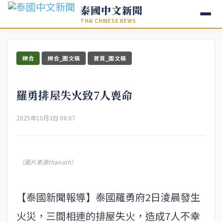
泰國中文新聞
THAI CHINESE NEWS
綜合
綜合_圖文稿
首頁_圖文稿
羅勇排屋失火致7人喪命
2025年10月3日 08:07
（圖片來源thairath）
【泰國新聞報導】泰國羅勇府2日淩晨發生
火災，三間相連的排屋失火，造成7人不幸