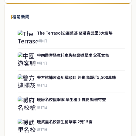
泰國中文新聞（TCN）是一家總部設於曼谷的中文新聞媒體，致力於
報導泰國當地政治、經濟、華人社群與社會時事，為在泰華人讀者提
相關新聞
供即時、客觀、多元的中文新聞內容。
The Terrasol公寓奠基 緊鄰春武里3大賣場
8月8日
快速連結
中國遊客騎摩托車失控彎道墜崖 父死女傷
即時
工商
8月7日
政治
美食
財經
房地產
警方逮捕灰產組織頭目 經費流轉近5,500萬銖
綜合
8月7日
暖府名校槍擊案 學生槍手自戕 動機待查
聯絡資訊
8月7日
歡迎來信洽詢合作事宜
暖武里名校發生槍擊案 2死15傷
或提供新聞線索
8月7日