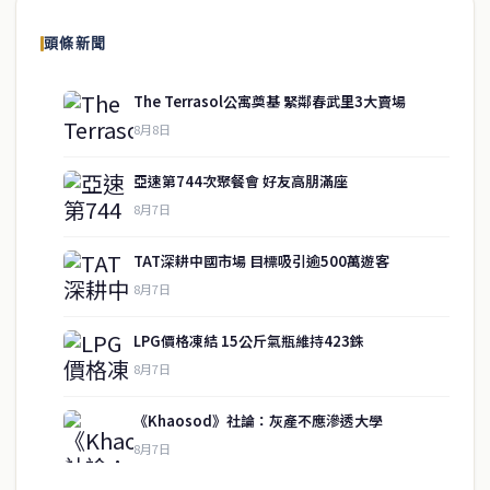
頭條新聞
The Terrasol公寓奠基 緊鄰春武里3大賣場
8月8日
亞速第744次聚餐會 好友高朋滿座
8月7日
TAT深耕中國市場 目標吸引逾500萬遊客
8月7日
LPG價格凍結 15公斤氣瓶維持423銖
service@thaichinesenews.com
↑ 回到頂端
8月7日
《Khaosod》社論：灰產不應滲透大學
8月7日
關於我們