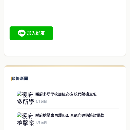
頭條新聞
暖府多所學校加強安檢 校門隨機查包
8月10日
暖府槍擊案再爆起因 查龍向通猜追討借款
8月10日