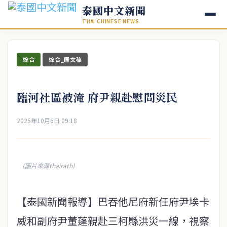
泰國中文新聞
THAI CHINESE NEWS
綜合
綜合_圖文稿
臨河社區被淹 府尹親赴慰問災民
2025年10月6日 09:18
（圖片來源thairath）
【泰國新聞報導】巴吞他尼府新任府尹埃卡
威和副府尹董蓬親赴三柯縣洪災一線，視察