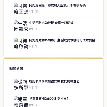
阿努庭回應「綠蛇加入藍黨」傳聞 很好笑
8月10日
生活困難求助被拒 查龍一怒開槍
service@thaichinesenews.com
↑ 回到頂端
8月10日
阿努庭啟動泰助泰計畫 幫助民眾獲得低成本資金
8月10日
關於我們
泰國中文新聞（TCN）是一家總部設於曼谷的中文新聞媒體，致力於
報導泰國當地政治、經濟、華人社群與社會時事，為在泰華人讀者提
相關新聞
供即時、客觀、多元的中文新聞內容。
暖府多所學校加強安檢 校門隨機查包
8月10日
快速連結
兒童養育補助600銖 到帳支付
即時
工商
8月10日