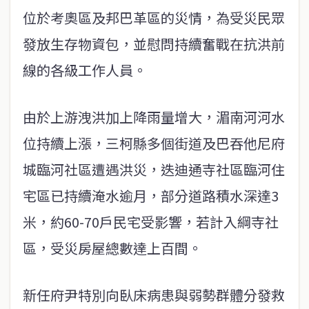
位於考奧區及邦巴革區的災情，為受災民眾
發放生存物資包，並慰問持續奮戰在抗洪前
線的各級工作人員。
由於上游洩洪加上降雨量增大，湄南河河水
位持續上漲，三柯縣多個街道及巴吞他尼府
城臨河社區遭遇洪災，迭迪通寺社區臨河住
宅區已持續淹水逾月，部分道路積水深達3
米，約60-70戶民宅受影響，若計入綱寺社
區，受災房屋總數達上百間。
新任府尹特別向臥床病患與弱勢群體分發救