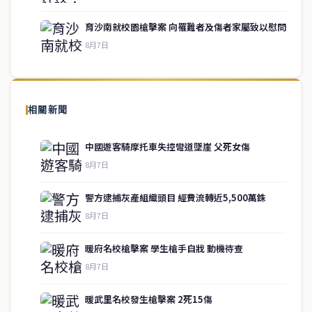
育沙南就校園槍擊案 向罹難者及傷者家屬致以慰問
8月7日
關於我們
泰國中文新聞（TCN）是一家總部設於曼谷的中文新聞媒體，致力於
報導泰國當地政治、經濟、華人社群與社會時事，為在泰華人讀者提
相關新聞
供即時、客觀、多元的中文新聞內容。
中國遊客騎摩托車失控彎道墜崖 父死女傷
8月7日
快速連結
警方逮捕灰產組織頭目 經費流轉近5,500萬銖
即時
工商
8月7日
政治
美食
財經
房地產
暖府名校槍擊案 學生槍手自戕 動機待查
綜合
8月7日
暖武里名校發生槍擊案 2死15傷