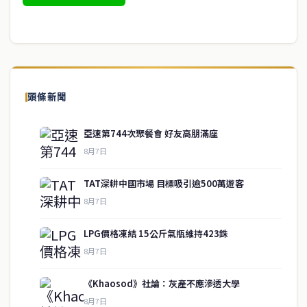
頭條新聞
亞速第744次聚餐會 好友高朋滿座
8月7日
TAT深耕中國市場 目標吸引逾500萬遊客
8月7日
LPG價格凍結 15公斤氣瓶維持423銖
8月7日
《Khaosod》社論：灰產不應滲透大學
service@thaichinesenews.com
↑ 回到頂端
8月7日