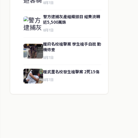
8月7日
警方逮捕灰產組織頭目 經費流轉
近5,500萬銖
8月7日
暖府名校槍擊案 學生槍手自戕 動
機待查
8月7日
暖武里名校發生槍擊案 2死15傷
8月7日