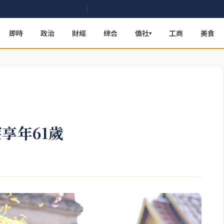
即時
政治
財經
綜合
僑社
工商
美食
▾
享年61歲