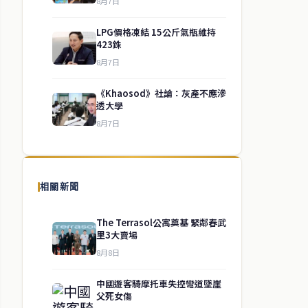
8月7日
LPG價格凍結 15公斤氣瓶維持
423銖
8月7日
《Khaosod》社論：灰產不應滲
透大學
8月7日
相關新聞
The Terrasol公寓奠基 緊鄰春武
里3大賣場
8月8日
中國遊客騎摩托車失控彎道墜崖
父死女傷