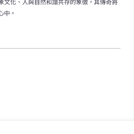
是泰國大象文化、人與自然和諧共存的象徵，其傳奇將
心中。
快速連結
致力於報導
即時
工商
提供即
政治
美食
財經
房地產