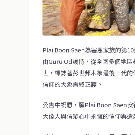
Plai Boon Saen為塞恩家
由Guru Od護持，從全國多個地區救
世，標誌著彭世邦木象最後一代的
信仰的大象壽終正寢。
公告中祝愿，願Plai Boon S
大像人與信眾心中永恆的信仰與遺