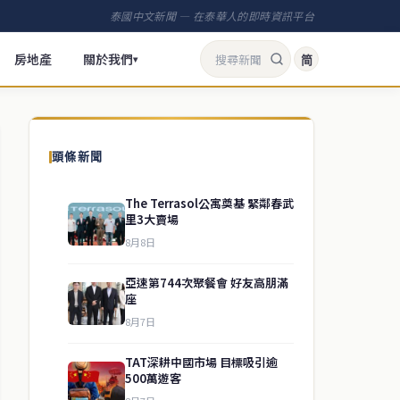
泰國中文新聞 — 在泰華人的即時資訊平台
房地產
關於我們
简
▾
頭條新聞
The Terrasol公寓奠基 緊鄰春武
里3大賣場
8月8日
亞速第744次聚餐會 好友高朋滿
座
8月7日
TAT深耕中國市場 目標吸引逾
500萬遊客