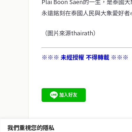
Plai Boon Saen的一生，
永遠銘刻在泰國人民與大象愛好者
（圖片來源thairath）
※※※ 未經授權 不得轉載 ※※※
service@thaichinesenews.com
關於我們
泰國中文新聞（TCN）是一家總部設於曼谷的中文新聞媒體，
泰國當地政治、經濟、華人社群與社會時事，為在泰華人讀者
時、客觀、多元的中文新聞內容。
我們重視您的隱私