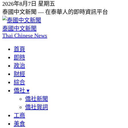
2026年8月7日 星期五
泰國中文新聞 — 在泰華人的即時資訊平台
泰國中文新聞
Thai Chinese News
首頁
即時
政治
財經
綜合
僑社
▾
僑社新聞
僑社賀詞
工商
美食