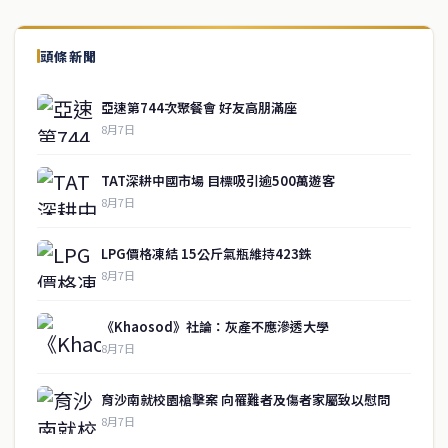
頭條新聞
亞速第744次聚餐會 好友高朋滿座
8月7日
TAT深耕中國市場 目標吸引逾500萬遊客
8月7日
LPG價格凍結 15公斤氣瓶維持423銖
8月7日
《Khaosod》社論：灰產不應滲透大學
8月7日
育沙南就校園槍擊案 向罹難者及傷者家屬致以慰問
8月7日