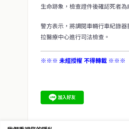
生命跡象，檢查證件後確認死者為
警方表示，將調閱車輛行車紀錄器
拉醫療中心進行司法檢查。
※※※ 未經授權 不得轉載 ※※※
service@thaichinesenews.com
關於我們
泰國中文新聞（TCN）是一家總部設於曼谷的中文新聞媒體，
泰國當地政治、經濟、華人社群與社會時事，為在泰華人讀者
時、客觀、多元的中文新聞內容。