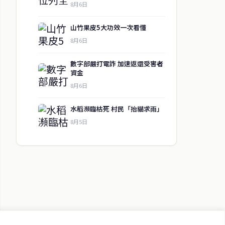
8月6日
山竹果皮5大功效一次看懂
8月6日
數字部嚴打電詐 加速返還受害者
資金
8月6日
水稻瀕臨枯死 村民「抬貓求雨」
8月5日
↑ 回到頂端
聯絡資訊
歡迎來信洽詢合作事宜
或提供新聞線索