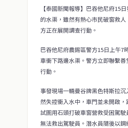
【泰國新聞報導】巴吞他尼府15
的水渠，雖然有熱心市民破窗救人
方正在展開調查行動。
巴吞他尼府農錫區警方15日上午7
車衝下路邊水渠。警方立即聯繫善
行動。
事發現場一輛曼谷牌黑色特斯拉沉
然失控衝入水中，車門並未開啟，
試圖用石頭打破車窗營救受困駕駛
無法救出駕駛員。潛水員隨後以鋼