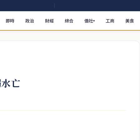
即時
政治
財經
綜合
僑社
工商
美食
▾
溺水亡