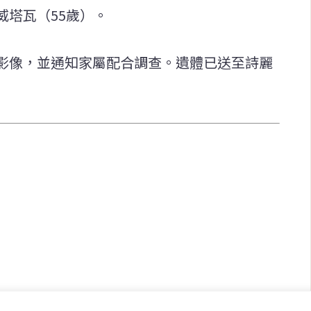
威塔瓦（55歲）。
影像，並通知家屬配合調查。遺體已送至詩麗
快速連結
致力於報導
即時
工商
提供即
政治
美食
財經
房地產