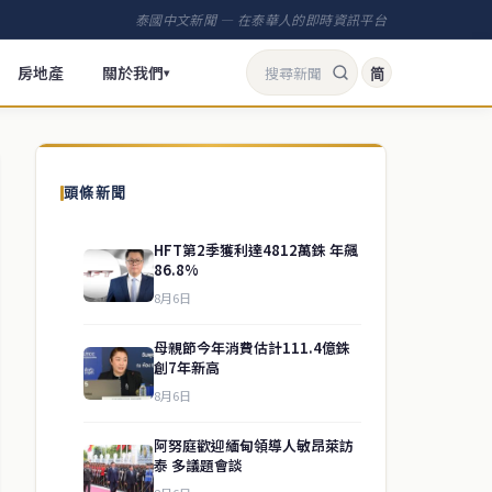
泰國中文新聞 — 在泰華人的即時資訊平台
房地產
關於我們
简
▾
頭條新聞
HFT第2季獲利達4812萬銖 年飆
86.8%
8月6日
母親節今年消費估計111.4億銖
創7年新高
8月6日
阿努庭歡迎緬甸領導人敏昂萊訪
泰 多議題會談