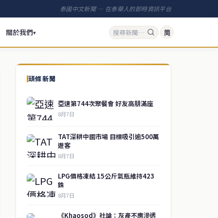
泰國中文新聞 — 在泰華人的即時資訊平台
關於我們
简
▾
頭條新聞
亞速第744次聚餐會 好友高朋滿座
8月7日
TAT深耕中國市場 目標吸引逾500萬
遊客
8月7日
LPG價格凍結 15公斤氣瓶維持423
銖
8月7日
《Khaosod》社論：灰產不應滲透