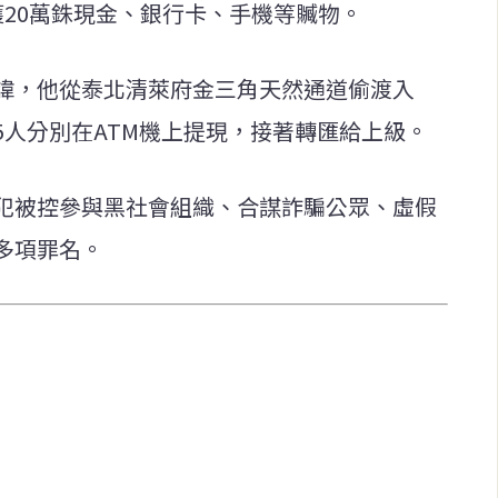
20萬銖現金、銀行卡、手機等贓物。
諱，他從泰北清萊府金三角天然通道偷渡入
5人分別在ATM機上提現，接著轉匯給上級。
犯被控參與黑社會組織、合謀詐騙公眾、虛假
多項罪名。