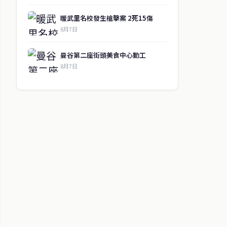
暖武里名校發生槍擊案 2死15傷
8月7日
曼谷第二座街頭美食中心動工
8月7日
↑ 回到頂端