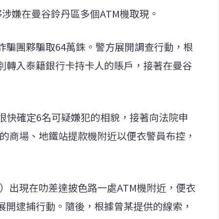
涉嫌在曼谷鈴丹區多個ATM機取現。
詐騙團夥騙取64萬銖。警方展開調查行動，根
別轉入泰籍銀行卡持卡人的賬戶，接著在曼谷
，很快確定6名可疑嫌犯的相貌，接著向法院申
路的商場、地鐵站提款機附近以便衣警員布控，
0歲）出現在叻差達披色路一處ATM機附近，便衣
展開逮捕行動。隨後，根據曾某提供的線索，