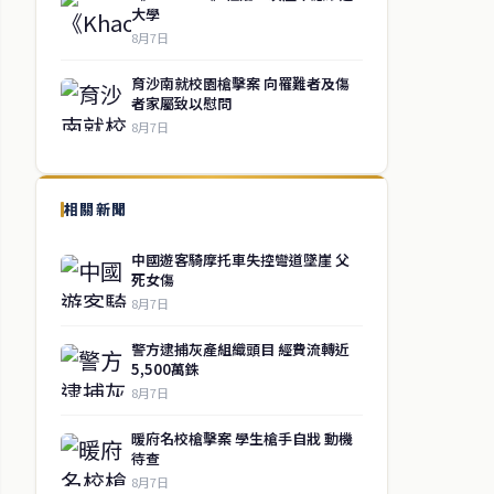
大學
8月7日
育沙南就校園槍擊案 向罹難者及傷
者家屬致以慰問
8月7日
相關新聞
中國遊客騎摩托車失控彎道墜崖 父
死女傷
8月7日
警方逮捕灰產組織頭目 經費流轉近
5,500萬銖
8月7日
暖府名校槍擊案 學生槍手自戕 動機
待查
8月7日