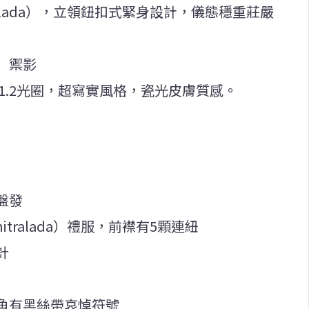
tralada），立領鈕扣式緊身設計，儀態穩重莊嚴
」禦影
鏡頭，f/1.2光圈，超寫實風格，瓷光皮膚質感。
盤發
itralada）禮服，前襟有5顆連紐
針
角有黑絲帶哀悼符號