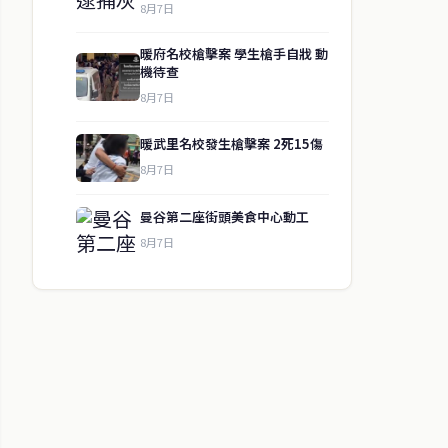
8月7日
暖府名校槍擊案 學生槍手自戕 動
機待查
8月7日
暖武里名校發生槍擊案 2死15傷
8月7日
曼谷第二座街頭美食中心動工
8月7日