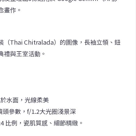
念畫作。
hai Chitralada）的圖像，長袖立領、鈕
典禮與王室活動。
倒映於水面，光線柔美
/1.2鏡頭參數，f/1.2大光圈淺景深
），3:4 比例，瓷肌質感、細節精緻。