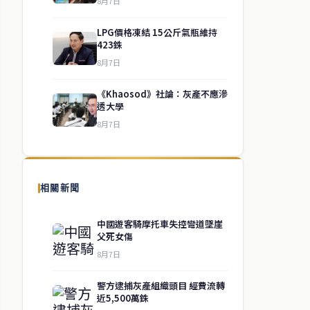
8月7日
LPG價格凍結 15公斤氣瓶維持
423銖
8月7日
《Khaosod》社論：灰產不應滲
透大學
8月7日
相關新聞
中國遊客騎摩托車失控彎道墜崖
父死女傷
8月7日
警方逮捕灰產組織頭目 經費流轉
近5,500萬銖