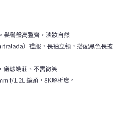
。髮髻盤高整齊，淡妝自然
hitralada）禮服，長袖立領，搭配黑色長披
w），儀態端莊、不需微笑
5mm f/1.2L 鏡頭，8K解析度。