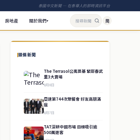
泰國中文新聞 — 在泰華人的即時資訊平台
房地產
關於我們
简
▾
頭條新聞
The Terrasol公寓奠基 緊鄰春武
里3大賣場
8月8日
亞速第744次聚餐會 好友高朋滿
座
8月7日
TAT深耕中國市場 目標吸引逾
500萬遊客