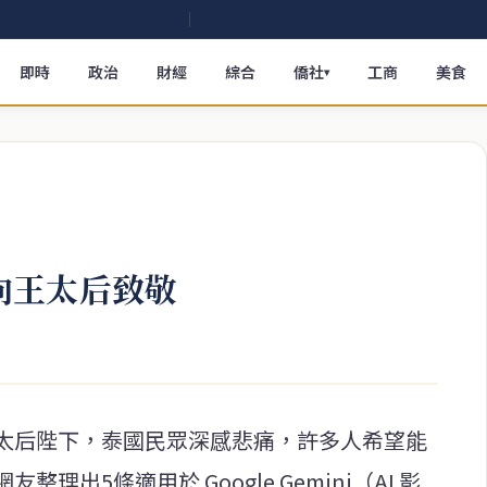
即時
政治
財經
綜合
僑社
工商
美食
▾
 向王太后致敬
太后陛下，泰國民眾深感悲痛，許多人希望能
出5條適用於 Google Gemini（AI 影