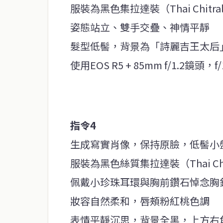
服裝為黑色集拉達裝（Thai Chi
姿態站立、雙手交疊、神情平靜
髮型低髻，背景為「詩麗吉王太后
使用EOS R5 + 85mm f/1.2
指令4
生成寫實肖像，保持原臉，低髻小
服裝為黑色絲質集拉達裝（Thai Ch
佩戴小珍珠耳環與胸前鑽石悼念胸
妝容自然柔和，唇頰粉紅桃色調
表情平靜沉思，背景全黑，上方右