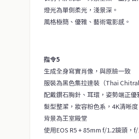
燈光為單側柔光，淺景深。
風格極簡、優雅、藝術電影感。
指令5
生成全身寫實肖像，與原臉一致
服裝為黑色集拉達裝（Thai Chit
配戴鑽石胸針、耳環，姿勢端正優
髮型整潔，妝容粉色系，4K清晰度
背景為王室殿堂
使用EOS R5 + 85mm f/1.2鏡頭，f