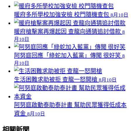
暖府多所學校加強安檢 校門隨機查包
8月10日
暖府槍擊案再爆起因 查龍向通猜追討借款
8
月10日
阿努庭回應「綠蛇加入藍黨」傳聞 很好笑
8
月10日
生活困難求助被拒 查龍一怒開槍
8月10日
阿努庭啟動泰助泰計畫 幫助民眾獲得低成本
資金
8月10日
相關新聞