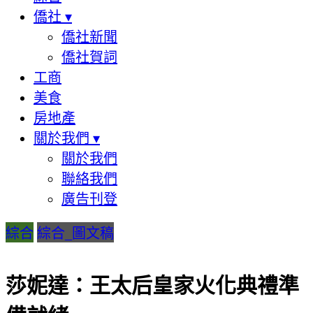
僑社
▾
僑社新聞
僑社賀詞
工商
美食
房地產
關於我們
▾
關於我們
聯絡我們
廣告刊登
綜合
綜合_圖文稿
莎妮達：王太后皇家火化典禮準