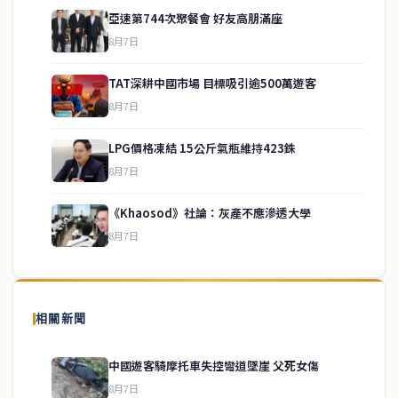
亞速第744次聚餐會 好友高朋滿座
8月7日
TAT深耕中國市場 目標吸引逾500萬遊客
8月7日
LPG價格凍結 15公斤氣瓶維持423銖
service@thaichinesenews.com
↑ 回到頂端
8月7日
《Khaosod》社論：灰產不應滲透大學
8月7日
關於我們
泰國中文新聞（TCN）是一家總部設於曼谷的中文新聞媒體，致力於
報導泰國當地政治、經濟、華人社群與社會時事，為在泰華人讀者提
相關新聞
供即時、客觀、多元的中文新聞內容。
中國遊客騎摩托車失控彎道墜崖 父死女傷
8月7日