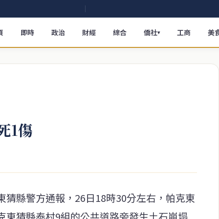
頁
即時
政治
財經
綜合
僑社
工商
美
▾
死1傷
猜縣警方通報，26日18時30分左右，帕克東
克東猜縣泰村9組的公共道路旁發生土石崩塌