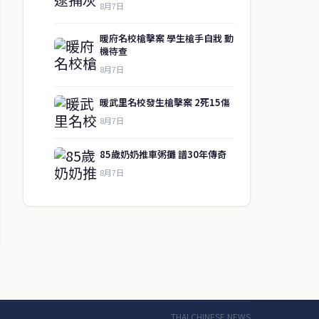
8月7日
暖府名校槍擊案 學生槍手自戕 動
機待查
8月7日
暖武里名校發生槍擊案 2死15傷
8月7日
↑ 回到頂端
85歲奶奶推車粥攤 譜30年傳奇
8月7日
聯絡資訊
歡迎來信洽詢合作事宜
或提供新聞線索
service@thaichinesenews.com
THAI CHINESE NEWS