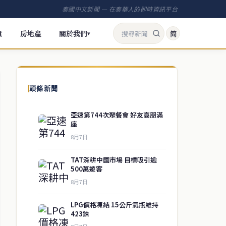
泰國中文新聞 — 在泰華人的即時資訊平台
食
房地產
關於我們
简
▾
頭條新聞
亞速第744次聚餐會 好友高朋滿
座
8月7日
TAT深耕中國市場 目標吸引逾
500萬遊客
8月7日
LPG價格凍結 15公斤氣瓶維持
423銖