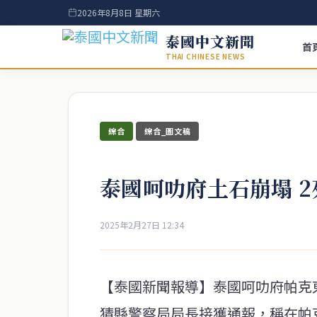
2026年8月8日 星期六
泰國中文新聞
首
THAI CHINESE NEWS
綜合
綜合_圖文稿
泰國呵叻府土石崩塌 2
2025年2月27日 12:34
【泰國新聞報導】泰國呵叻府帕克東
猜縣警察局局長接獲通報，稱在帕