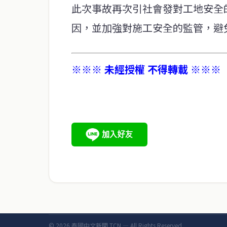
此次事故再次引社會發對工地安全
因，並加強對施工安全的監管，避
※※※ 未經授權 不得轉載 ※※※
service@thaichinesenews.com
關於我們
泰國中文新聞（TCN）是一家總部設於曼谷的中文新聞媒體，
泰國當地政治、經濟、華人社群與社會時事，為在泰華人讀者
時、客觀、多元的中文新聞內容。
© 2026 泰國中文新聞 TCN — All Rights Reserved