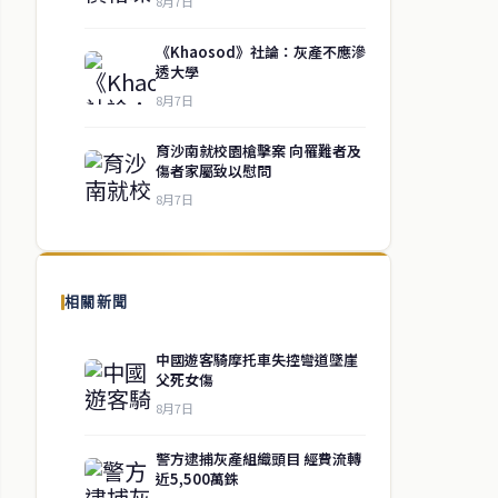
8月7日
《Khaosod》社論：灰產不應滲
透大學
8月7日
育沙南就校園槍擊案 向罹難者及
傷者家屬致以慰問
8月7日
相關新聞
中國遊客騎摩托車失控彎道墜崖
父死女傷
8月7日
警方逮捕灰產組織頭目 經費流轉
近5,500萬銖