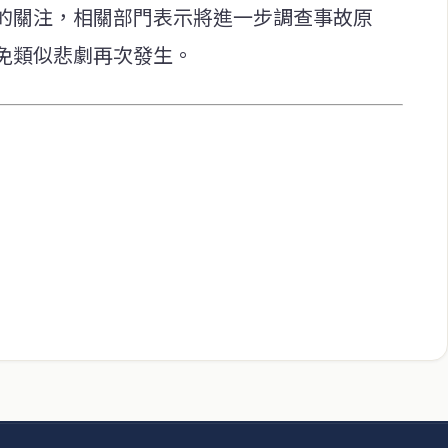
的關注，相關部門表示將進一步調查事故原
免類似悲劇再次發生。
快速連結
致力於報導
即時
工商
提供即
政治
美食
財經
房地產
綜合