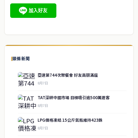
頭條新聞
亞速第744次聚餐會 好友高朋滿座
8月7日
TAT深耕中國市場 目標吸引逾500萬遊客
8月7日
LPG價格凍結 15公斤氣瓶維持423銖
8月7日