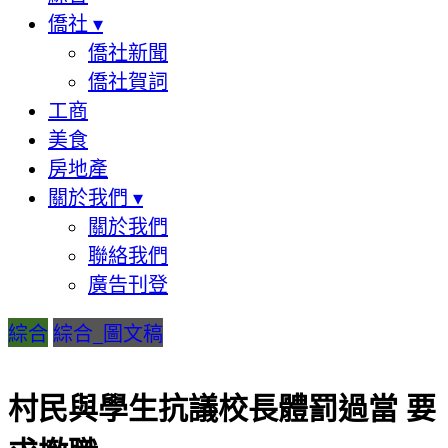
僑社
▾
僑社新聞
僑社賀詞
工商
美食
房地產
關於我們
▾
關於我們
聯絡我們
廣告刊登
綜合
綜合_圖文稿
村民與學生抗議校長體罰過當 要