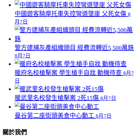
中國遊客騎摩托車失控彎道墜崖 父死女傷
8
月7日
警方逮捕灰產組織頭目 經費流轉近5,500萬銖
8月7日
暖府名校槍擊案 學生槍手自戕 動機待查
8月7
日
暖武里名校發生槍擊案 2死15傷
8月7日
曼谷第二座街頭美食中心動工
8月7日
關於我們