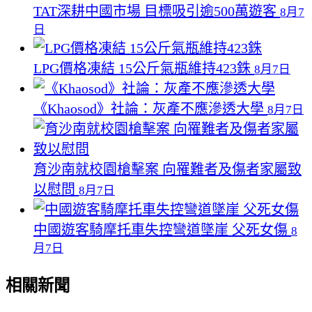
TAT深耕中國市場 目標吸引逾500萬遊客
8月7
日
LPG價格凍結 15公斤氣瓶維持423銖
8月7日
《Khaosod》社論：灰產不應滲透大學
8月7日
育沙南就校園槍擊案 向罹難者及傷者家屬致
以慰問
8月7日
中國遊客騎摩托車失控彎道墜崖 父死女傷
8
月7日
相關新聞