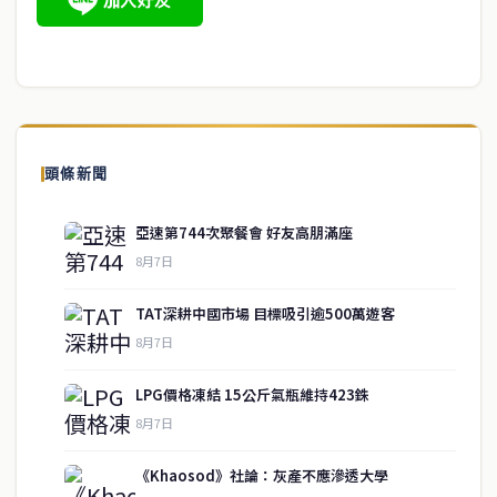
頭條新聞
亞速第744次聚餐會 好友高朋滿座
8月7日
TAT深耕中國市場 目標吸引逾500萬遊客
8月7日
LPG價格凍結 15公斤氣瓶維持423銖
8月7日
《Khaosod》社論：灰產不應滲透大學