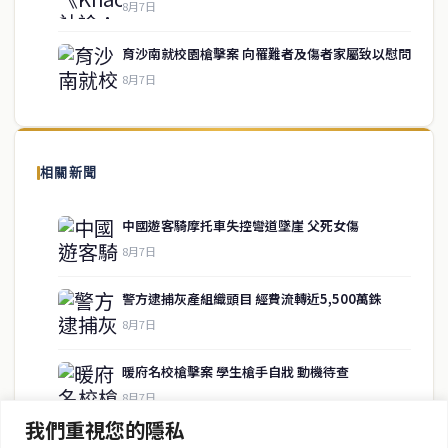
service@thaichinesenews.com
↑ 回到頂端
8月7日
育沙南就校園槍擊案 向罹難者及傷者家屬致以慰問
8月7日
關於我們
泰國中文新聞（TCN）是一家總部設於曼谷的中文新聞媒體，致力於
報導泰國當地政治、經濟、華人社群與社會時事，為在泰華人讀者提
相關新聞
供即時、客觀、多元的中文新聞內容。
中國遊客騎摩托車失控彎道墜崖 父死女傷
8月7日
快速連結
警方逮捕灰產組織頭目 經費流轉近5,500萬銖
即時
工商
8月7日
政治
美食
財經
房地產
暖府名校槍擊案 學生槍手自戕 動機待查
綜合
8月7日
我們重視您的隱私
暖武里名校發生槍擊案 2死15傷