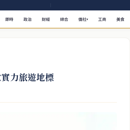
即時
政治
財經
綜合
僑社
工商
美食
▾
軟實力旅遊地標