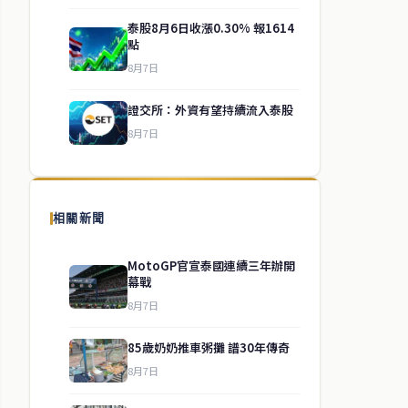
泰股8月6日收漲0.30% 報1614
點
8月7日
證交所：外資有望持續流入泰股
8月7日
相關新聞
MotoGP官宣泰國連續三年辦開
幕戰
8月7日
85歲奶奶推車粥攤 譜30年傳奇
8月7日