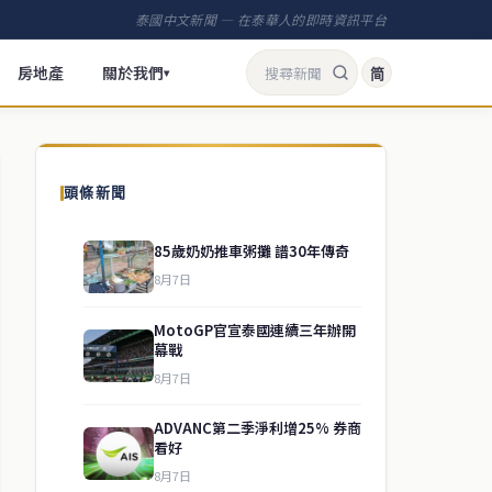
泰國中文新聞 — 在泰華人的即時資訊平台
房地產
關於我們
简
▾
頭條新聞
85歲奶奶推車粥攤 譜30年傳奇
8月7日
MotoGP官宣泰國連續三年辦開
幕戰
8月7日
ADVANC第二季淨利增25% 券商
看好
8月7日