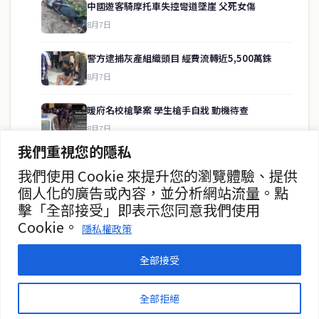
中國遊客騎摩托車失控彎道墜崖 父死女傷
8月7日
快速連結
警方逮捕灰產組織頭目 經費流轉近5,500萬銖
即時
工商
8月7日
政治
美食
財經
房地產
暖府名校槍擊案 學生槍手自戕 動機待查
綜合
8月7日
我們重視您的隱私
暖武里名校發生槍擊案 2死15傷
我們使用 Cookie 來提升您的瀏覽體驗、提供
聯絡資訊
8月7日
個人化的廣告或內容，並分析網站流量。點
擊「全部接受」即表示您同意我們使用
歡迎來信洽詢合作事宜
曼谷第二座街頭美食中心動工
Cookie。
或提供新聞線索
隱私權政策
8月7日
service@thaichinesenews.com
全部接受
© 2026 泰國中文新聞 TCN — All Rights Reserved
全部拒絕
THAI CHINESE NEWS