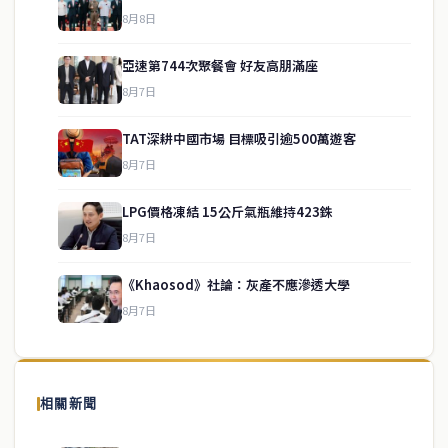
8月8日
亞速第744次聚餐會 好友高朋滿座
8月7日
TAT深耕中國市場 目標吸引逾500萬遊客
8月7日
LPG價格凍結 15公斤氣瓶維持423銖
service@thaichinesenews.com
↑ 回到頂端
8月7日
《Khaosod》社論：灰產不應滲透大學
8月7日
關於我們
泰國中文新聞（TCN）是一家總部設於曼谷的中文新聞媒體，致力於
報導泰國當地政治、經濟、華人社群與社會時事，為在泰華人讀者提
相關新聞
供即時、客觀、多元的中文新聞內容。