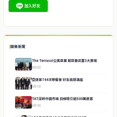
頭條新聞
The Terrasol公寓奠基 緊鄰春武里3大賣場
8月8日
亞速第744次聚餐會 好友高朋滿座
8月7日
TAT深耕中國市場 目標吸引逾500萬遊客
8月7日