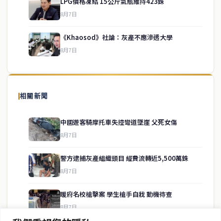
LPG價格凍結 15公斤氣瓶維持423銖
service@thaichinesenews.com
↑ 回到頂端
8月7日
《Khaosod》社論：灰產不應滲透大學
8月7日
關於我們
泰國中文新聞（TCN）是一家總部設於曼谷的中文新聞媒體，致力於
報導泰國當地政治、經濟、華人社群與社會時事，為在泰華人讀者提
相關新聞
供即時、客觀、多元的中文新聞內容。
中國遊客騎摩托車失控彎道墜崖 父死女傷
8月7日
快速連結
警方逮捕灰產組織頭目 經費流轉近5,500萬銖
即時
工商
8月7日
政治
美食
財經
房地產
暖府名校槍擊案 學生槍手自戕 動機待查
綜合
8月7日