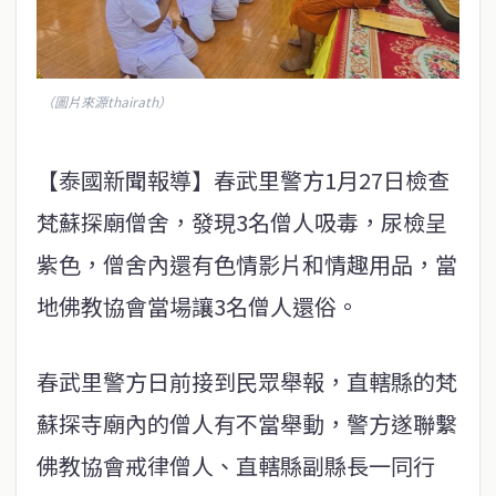
（圖片來源thairath）
【泰國新聞報導】春武里警方1月27日檢查
梵蘇探廟僧舍，發現3名僧人吸毒，尿檢呈
紫色，僧舍內還有色情影片和情趣用品，當
地佛教協會當場讓3名僧人還俗。
春武里警方日前接到民眾舉報，直轄縣的梵
蘇探寺廟內的僧人有不當舉動，警方遂聯繫
佛教協會戒律僧人、直轄縣副縣長一同行