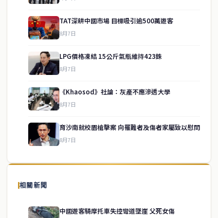
TAT深耕中國市場 目標吸引逾500萬遊客
8月7日
LPG價格凍結 15公斤氣瓶維持423銖
8月7日
《Khaosod》社論：灰產不應滲透大學
service@thaichinesenews.com
↑ 回到頂端
8月7日
育沙南就校園槍擊案 向罹難者及傷者家屬致以慰問
8月7日
關於我們
泰國中文新聞（TCN）是一家總部設於曼谷的中文新聞媒體，致力於
報導泰國當地政治、經濟、華人社群與社會時事，為在泰華人讀者提
相關新聞
供即時、客觀、多元的中文新聞內容。
中國遊客騎摩托車失控彎道墜崖 父死女傷