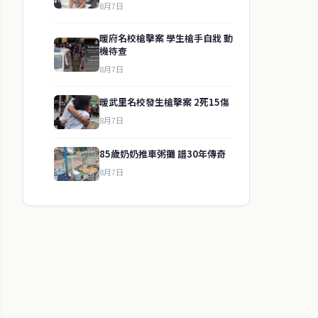
8月7日
暖府名校槍擊案 學生槍手自戕 動
機待查
8月7日
暖武里名校發生槍擊案 2死15傷
8月7日
85歲奶奶推車粥攤 譜30年傳奇
8月7日