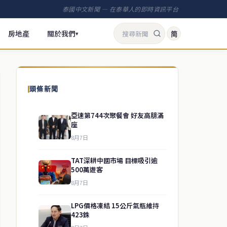
泰國中文新聞 — 在泰華人的即時資訊平台
房地產
關於我們
简
▾
頭條新聞
亞速第744次聚餐會 好友高朋滿
座
8月7日
TAT深耕中國市場 目標吸引逾
500萬遊客
8月7日
LPG價格凍結 15公斤氣瓶維持
423銖