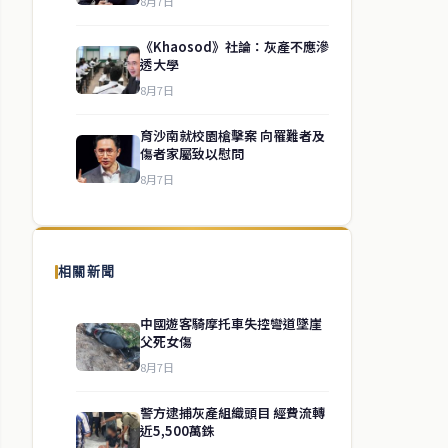
8月7日
《Khaosod》社論：灰產不應滲
透大學
8月7日
育沙南就校園槍擊案 向罹難者及
傷者家屬致以慰問
8月7日
相關新聞
中國遊客騎摩托車失控彎道墜崖
父死女傷
8月7日
警方逮捕灰產組織頭目 經費流轉
近5,500萬銖