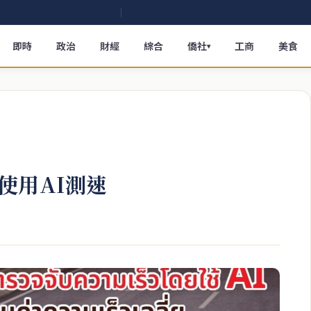
即時
政治
財經
綜合
僑社
工商
美食
▾
使用AI測速