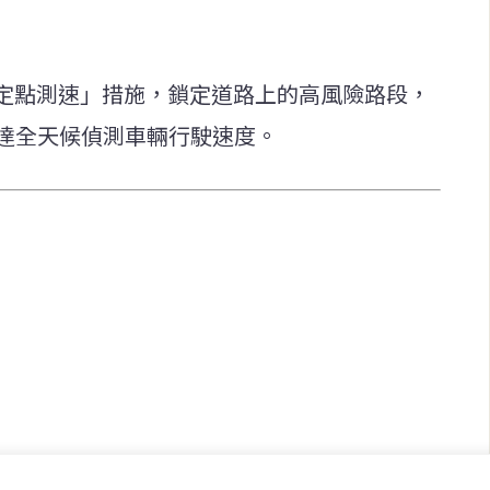
定點測速」措施，鎖定道路上的高風險路段，
雷達全天候偵測車輛行駛速度。
快速連結
致力於報導
即時
工商
提供即
政治
美食
財經
房地產