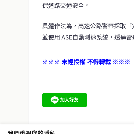
保道路交通安全。
具體作法為，高速公路警察採取「
並使用 ASE自動測速系統，透過
※※※ 未經授權 不得轉載 ※※※
service@thaichinesenews.com
關於我們
泰國中文新聞（TCN）是一家總部設於曼谷的中文新聞媒體，
泰國當地政治、經濟、華人社群與社會時事，為在泰華人讀者
時、客觀、多元的中文新聞內容。
我們重視您的隱私