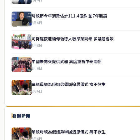
母親節今年消費估計111.4億銖 創7年新高
8月6日
阿努庭歡迎緬甸領導人敏昂萊訪泰 多議題會談
8月6日
中國未向柬提供武器 高度重視中泰關係
8月6日
單親母親為俄姐弟舉辦追思儀式 痛不欲生
8月6日
相關新聞
單親母親為俄姐弟舉辦追思儀式 痛不欲生
8月6日