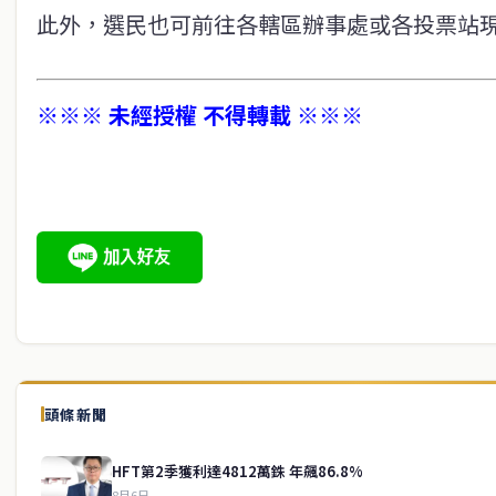
此外，選民也可前往各轄區辦事處或各投票站
※※※ 未經授權 不得轉載 ※※※
頭條新聞
HFT第2季獲利達4812萬銖 年飆86.8%
8月6日