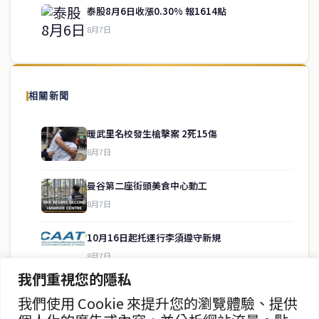
泰股8月6日收漲0.30% 報1614點
8月7日
關於我們
泰國中文新聞（TCN）是一家總部設於曼谷的中文新聞媒體，致力於
報導泰國當地政治、經濟、華人社群與社會時事，為在泰華人讀者提
相關新聞
供即時、客觀、多元的中文新聞內容。
暖武里名校發生槍擊案 2死15傷
8月7日
快速連結
曼谷第二座街頭美食中心動工
即時
工商
8月7日
政治
美食
財經
房地產
10月16日起托運行李須遵守新規
綜合
8月7日
我們重視您的隱私
MotoGP官宣泰國連續三年辦開幕戰
我們使用 Cookie 來提升您的瀏覽體驗、提供
聯絡資訊
8月7日