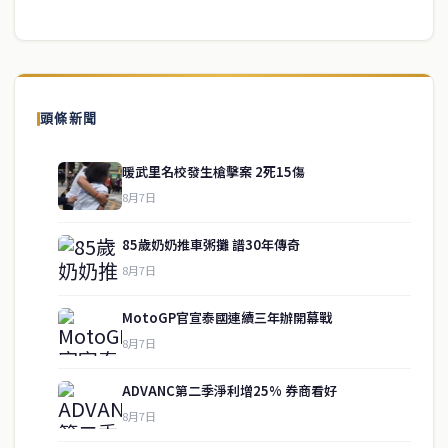
頭條新聞
暖武里名校發生槍擊案 2死15傷
8月7日
85歲奶奶推車粥攤 譜30年傳奇
8月7日
MotoGP官宣泰國連續三年辦開幕戰
8月7日
ADVANC第二季淨利增25% 券商看好
service@thaichinesenews.com
↑ 回到頂端
8月7日