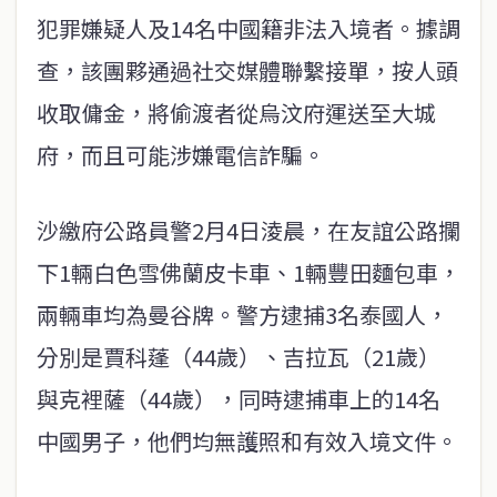
犯罪嫌疑人及14名中國籍非法入境者。據調
查，該團夥通過社交媒體聯繫接單，按人頭
收取傭金，將偷渡者從烏汶府運送至大城
府，而且可能涉嫌電信詐騙。
沙繳府公路員警2月4日淩晨，在友誼公路攔
下1輛白色雪佛蘭皮卡車、1輛豐田麵包車，
兩輛車均為曼谷牌。警方逮捕3名泰國人，
分別是賈科蓬（44歲）、吉拉瓦（21歲）
與克裡薩（44歲），同時逮捕車上的14名
中國男子，他們均無護照和有效入境文件。