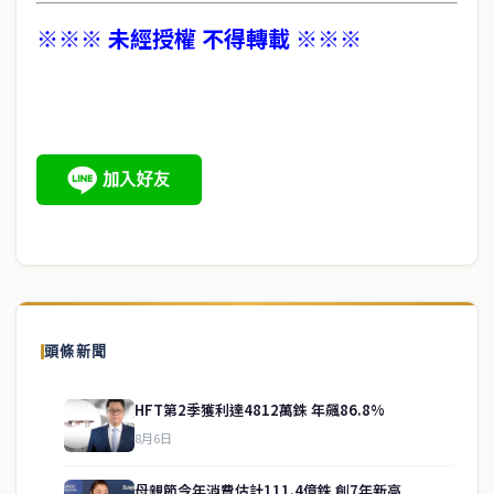
※※※ 未經授權 不得轉載 ※※※
頭條新聞
HFT第2季獲利達4812萬銖 年飆86.8%
8月6日
母親節今年消費估計111.4億銖 創7年新高