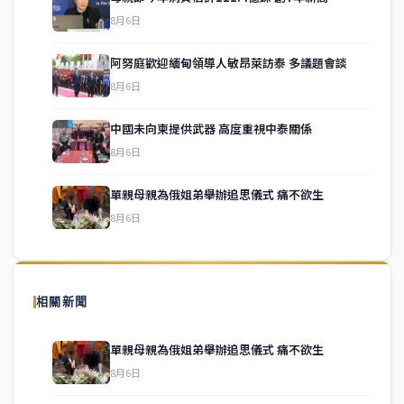
8月6日
阿努庭歡迎緬甸領導人敏昂萊訪泰 多議題會談
8月6日
中國未向柬提供武器 高度重視中泰關係
service@thaichinesenews.com
↑ 回到頂端
8月6日
單親母親為俄姐弟舉辦追思儀式 痛不欲生
8月6日
關於我們
泰國中文新聞（TCN）是一家總部設於曼谷的中文新聞媒體，致力於
報導泰國當地政治、經濟、華人社群與社會時事，為在泰華人讀者提
相關新聞
供即時、客觀、多元的中文新聞內容。
單親母親為俄姐弟舉辦追思儀式 痛不欲生
8月6日
快速連結