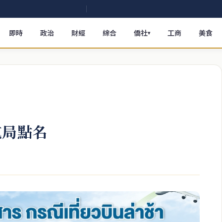
即時
政治
財經
綜合
僑社
工商
美食
▾
航局點名