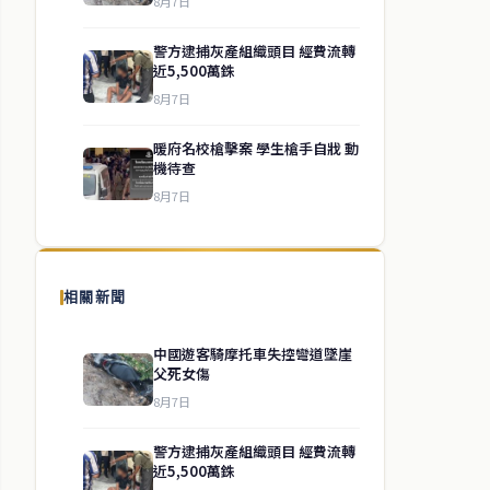
8月7日
警方逮捕灰產組織頭目 經費流轉
近5,500萬銖
8月7日
暖府名校槍擊案 學生槍手自戕 動
機待查
8月7日
相關新聞
中國遊客騎摩托車失控彎道墜崖
父死女傷
8月7日
警方逮捕灰產組織頭目 經費流轉
近5,500萬銖