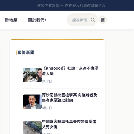
泰國中文新聞 — 在泰華人的即時資訊平台
房地產
關於我們
简
▾
頭條新聞
《Khaosod》社論：灰產不應滲
透大學
8月7日
育沙南就校園槍擊案 向罹難者及
傷者家屬致以慰問
8月7日
中國遊客騎摩托車失控彎道墜崖
父死女傷