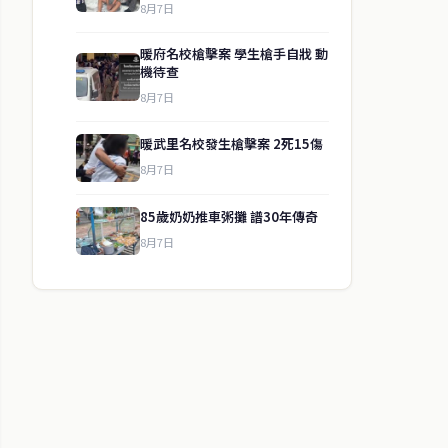
8月7日
暖府名校槍擊案 學生槍手自戕 動
機待查
8月7日
暖武里名校發生槍擊案 2死15傷
8月7日
85歲奶奶推車粥攤 譜30年傳奇
8月7日