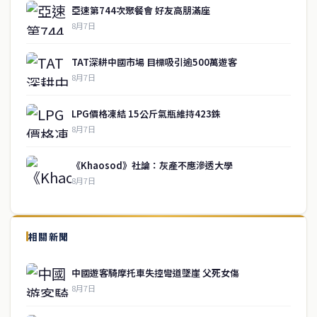
亞速第744次聚餐會 好友高朋滿座
8月7日
TAT深耕中國市場 目標吸引逾500萬遊客
8月7日
LPG價格凍結 15公斤氣瓶維持423銖
8月7日
《Khaosod》社論：灰產不應滲透大學
8月7日
↑ 回到頂端
service@thaichinesenews.com
相關新聞
關於我們
中國遊客騎摩托車失控彎道墜崖 父死女傷
泰國中文新聞（TCN）是一家總部設於曼谷的中文新聞媒體，致力於
8月7日
報導泰國當地政治、經濟、華人社群與社會時事，為在泰華人讀者提
供即時、客觀、多元的中文新聞內容。