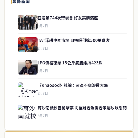
頭條新聞
亞速第744次聚餐會 好友高朋滿座
8月7日
TAT深耕中國市場 目標吸引逾500萬遊客
8月7日
LPG價格凍結 15公斤氣瓶維持423銖
8月7日
《Khaosod》社論：灰產不應滲透大學
service@thaichinesenews.com
↑ 回到頂端
8月7日
育沙南就校園槍擊案 向罹難者及傷者家屬致以慰問
8月7日
關於我們
泰國中文新聞（TCN）是一家總部設於曼谷的中文新聞媒體，致力於
報導泰國當地政治、經濟、華人社群與社會時事，為在泰華人讀者提