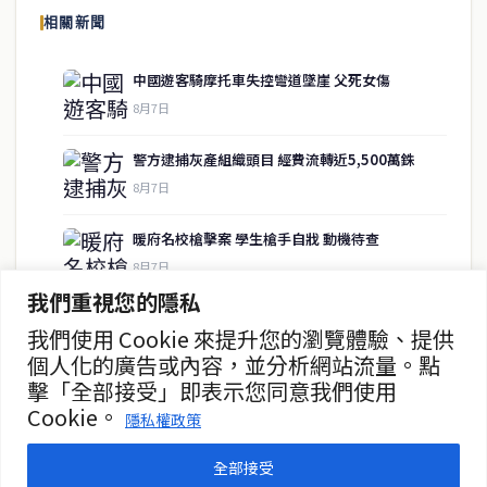
相關新聞
供即時、客觀、多元的中文新聞內容。
中國遊客騎摩托車失控彎道墜崖 父死女傷
8月7日
快速連結
警方逮捕灰產組織頭目 經費流轉近5,500萬銖
即時
工商
8月7日
政治
美食
財經
房地產
暖府名校槍擊案 學生槍手自戕 動機待查
綜合
8月7日
我們重視您的隱私
暖武里名校發生槍擊案 2死15傷
我們使用 Cookie 來提升您的瀏覽體驗、提供
聯絡資訊
8月7日
個人化的廣告或內容，並分析網站流量。點
擊「全部接受」即表示您同意我們使用
歡迎來信洽詢合作事宜
曼谷第二座街頭美食中心動工
Cookie。
或提供新聞線索
隱私權政策
8月7日
service@thaichinesenews.com
全部接受