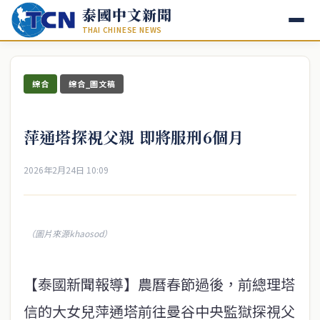
泰國中文新聞
THAI CHINESE NEWS
綜合
綜合_圖文稿
萍通塔探視父親 即將服刑6個月
2026年2月24日 10:09
（圖片來源khaosod）
【泰國新聞報導】農曆春節過後，前總理塔
信的大女兒萍通塔前往曼谷中央監獄探視父