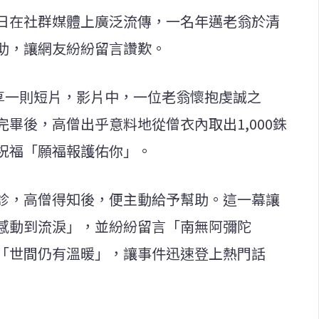
日在社群媒體上廣泛流傳，一名年邁老翁於清
助，讓網友紛紛留言讚歎。
戶分享一則短片，影片中，一位老翁懷抱虔誠之
畢後，高僧出乎意料地從僧衣內取出1,000銖
祝福「願福報護佑你」。
診，高僧得知後，便主動給予幫助。這一幕讓
感動到流淚」，並紛紛留言「南無阿彌陀
「世間仍有溫暖」，讓事件迅速登上熱門話