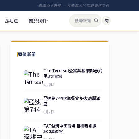
泰國中文新聞 — 在泰華人的即時資訊平台
房地產
關於我們
简
▾
頭條新聞
The Terrasol公寓奠基 緊鄰春武
里3大賣場
8月8日
亞速第744次聚餐會 好友高朋滿
座
8月7日
TAT深耕中國市場 目標吸引逾
500萬遊客