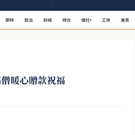
即時
政治
財經
綜合
僑社
工商
美食
▾
高僧暖心贈款祝福