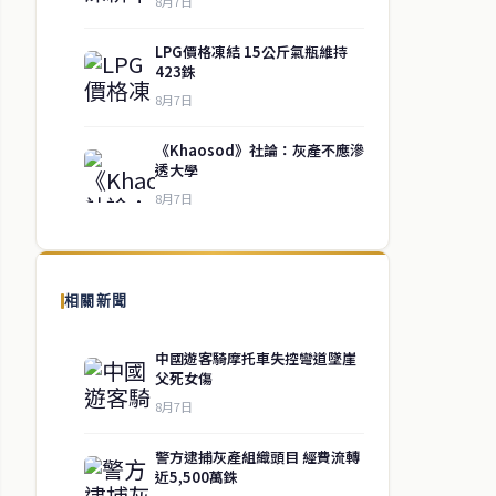
8月7日
LPG價格凍結 15公斤氣瓶維持
423銖
8月7日
《Khaosod》社論：灰產不應滲
透大學
8月7日
相關新聞
中國遊客騎摩托車失控彎道墜崖
父死女傷
8月7日
警方逮捕灰產組織頭目 經費流轉
近5,500萬銖