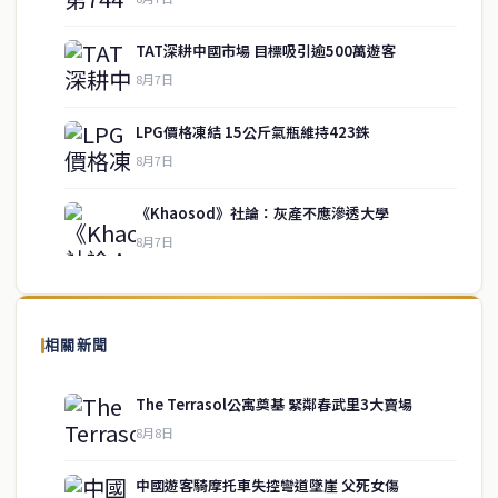
TAT深耕中國市場 目標吸引逾500萬遊客
8月7日
LPG價格凍結 15公斤氣瓶維持423銖
service@thaichinesenews.com
↑ 回到頂端
8月7日
《Khaosod》社論：灰產不應滲透大學
8月7日
關於我們
泰國中文新聞（TCN）是一家總部設於曼谷的中文新聞媒體，致力於
報導泰國當地政治、經濟、華人社群與社會時事，為在泰華人讀者提
相關新聞
供即時、客觀、多元的中文新聞內容。
The Terrasol公寓奠基 緊鄰春武里3大賣場
8月8日
快速連結
中國遊客騎摩托車失控彎道墜崖 父死女傷