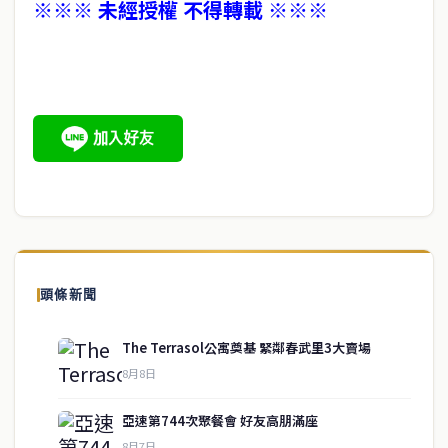
※※※ 未經授權 不得轉載 ※※※
頭條新聞
The Terrasol公寓奠基 緊鄰春武里3大賣場
8月8日
亞速第744次聚餐會 好友高朋滿座
8月7日