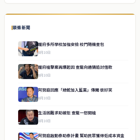
頭條新聞
暖府多所學校加強安檢 校門隨機查包
8月10日
暖府槍擊案再爆起因 查龍向通猜追討借款
8月10日
阿努庭回應「綠蛇加入藍黨」傳聞 很好笑
8月10日
生活困難求助被拒 查龍一怒開槍
service@thaichinesenews.com
↑ 回到頂端
8月10日
阿努庭啟動泰助泰計畫 幫助民眾獲得低成本資金