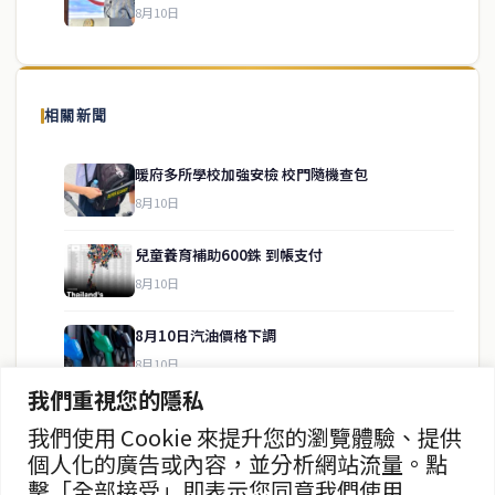
8月10日
關於我們
泰國中文新聞（TCN）是一家總部設於曼谷的中文新聞媒體，致力於
報導泰國當地政治、經濟、華人社群與社會時事，為在泰華人讀者提
相關新聞
供即時、客觀、多元的中文新聞內容。
暖府多所學校加強安檢 校門隨機查包
8月10日
快速連結
兒童養育補助600銖 到帳支付
即時
工商
8月10日
政治
美食
財經
房地產
8月10日汽油價格下調
綜合
8月10日
我們重視您的隱私
政府催83萬民眾人驗證福利卡
我們使用 Cookie 來提升您的瀏覽體驗、提供
聯絡資訊
8月10日
個人化的廣告或內容，並分析網站流量。點
擊「全部接受」即表示您同意我們使用
歡迎來信洽詢合作事宜