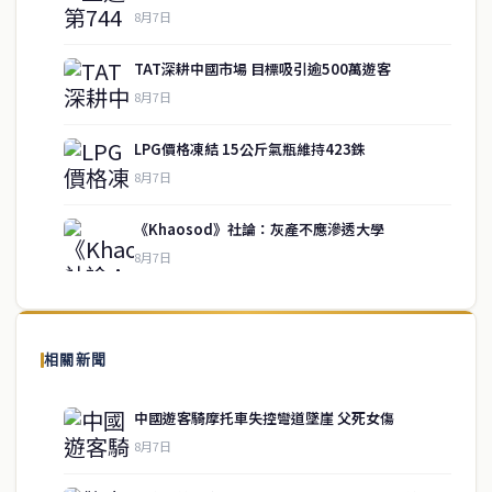
8月7日
TAT深耕中國市場 目標吸引逾500萬遊客
8月7日
LPG價格凍結 15公斤氣瓶維持423銖
service@thaichinesenews.com
↑ 回到頂端
8月7日
《Khaosod》社論：灰產不應滲透大學
8月7日
關於我們
泰國中文新聞（TCN）是一家總部設於曼谷的中文新聞媒體，致力於
報導泰國當地政治、經濟、華人社群與社會時事，為在泰華人讀者提
相關新聞
供即時、客觀、多元的中文新聞內容。
中國遊客騎摩托車失控彎道墜崖 父死女傷
8月7日
快速連結