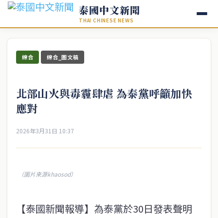
泰國中文新聞
THAI CHINESE NEWS
綜合
綜合_圖文稿
北部山火與毒霾肆虐 為泰黨呼籲加快
應對
2026年3月31日 10:37
（圖片來源khaosod）
【泰國新聞報導】為泰黨於30日發表聲明