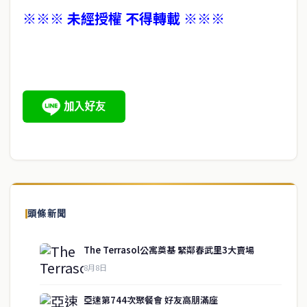
※※※ 未經授權 不得轉載 ※※※
頭條新聞
The Terrasol公寓奠基 緊鄰春武里3大賣場
8月8日
亞速第744次聚餐會 好友高朋滿座