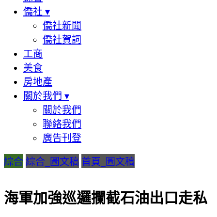
僑社
▾
僑社新聞
僑社賀詞
工商
美食
房地產
關於我們
▾
關於我們
聯絡我們
廣告刊登
綜合
綜合_圖文稿
首頁_圖文稿
海軍加強巡邏攔截石油出口走私