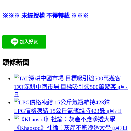
※※※ 未經授權 不得轉載 ※※※
頭條新聞
TAT深耕中國市場 目標吸引逾500萬遊客
8月7
日
LPG價格凍結 15公斤氣瓶維持423銖
8月7日
《Khaosod》社論：灰產不應滲透大學
8月7日