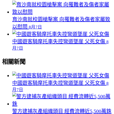
育沙南就校園槍擊案 向罹難者及傷者家屬致
以慰問
8月7日
中國遊客騎摩托車失控彎道墜崖 父死女傷
8
月7日
相關新聞
中國遊客騎摩托車失控彎道墜崖 父死女傷
8
月7日
警方逮捕灰產組織頭目 經費流轉近5,500萬銖