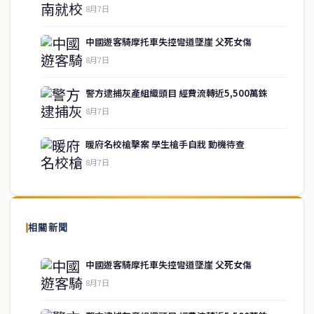
8月7日
中國遊客騎摩托車失控彎道墜崖 父死女傷
8月7日
警方逮捕灰產組織頭目 經費流轉近5,500萬銖
service@thaichinesenews.com
↑ 回到頂端
8月7日
暖府名校槍擊案 學生槍手自戕 動機待查
8月7日
關於我們
泰國中文新聞（TCN）是一家總部設於曼谷的中文新聞媒體，致力於
報導泰國當地政治、經濟、華人社群與社會時事，為在泰華人讀者提
相關新聞
供即時、客觀、多元的中文新聞內容。
中國遊客騎摩托車失控彎道墜崖 父死女傷
8月7日
快速連結