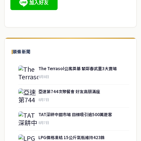
頭條新聞
The Terrasol公寓奠基 緊鄰春武里3大賣場
8月8日
亞速第744次聚餐會 好友高朋滿座
8月7日
TAT深耕中國市場 目標吸引逾500萬遊客
8月7日
LPG價格凍結 15公斤氣瓶維持423銖