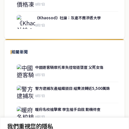
service@thaichinesenews.com
↑ 回到頂端
8月7日
《Khaosod》社論：灰產不應滲透大學
8月7日
關於我們
泰國中文新聞（TCN）是一家總部設於曼谷的中文新聞媒體，致力於
報導泰國當地政治、經濟、華人社群與社會時事，為在泰華人讀者提
相關新聞
供即時、客觀、多元的中文新聞內容。
中國遊客騎摩托車失控彎道墜崖 父死女傷
8月7日
快速連結
警方逮捕灰產組織頭目 經費流轉近5,500萬銖
即時
工商
8月7日
政治
美食
財經
房地產
暖府名校槍擊案 學生槍手自戕 動機待查
綜合
8月7日
我們重視您的隱私