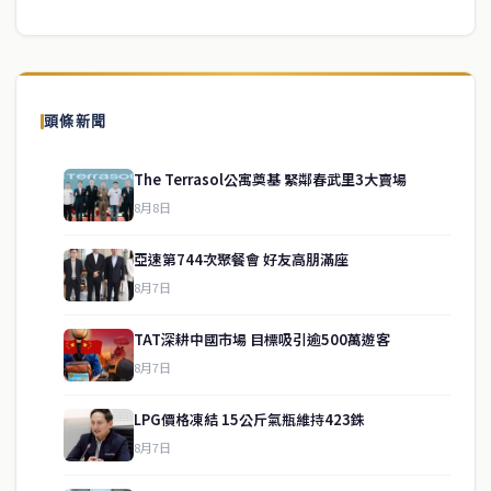
頭條新聞
The Terrasol公寓奠基 緊鄰春武里3大賣場
8月8日
亞速第744次聚餐會 好友高朋滿座
8月7日
TAT深耕中國市場 目標吸引逾500萬遊客
8月7日
LPG價格凍結 15公斤氣瓶維持423銖
service@thaichinesenews.com
↑ 回到頂端
8月7日