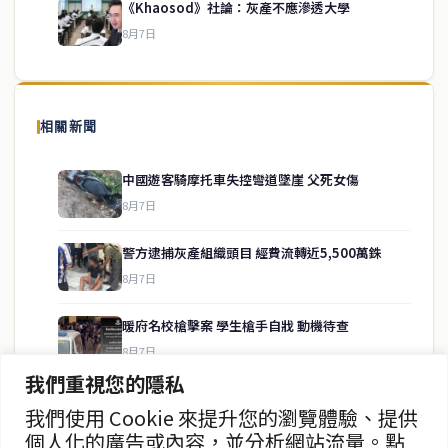
《Khaosod》社論：灰產不應滲透大學
8月7日
關於我們
泰國中文新聞（TCN）是一家總部設於曼谷的中文新聞媒體，致力於
報導泰國當地政治、經濟、華人社群與社會時事，為在泰華人讀者提
相關新聞
供即時、客觀、多元的中文新聞內容。
中國遊客騎摩托車失控彎道墜崖 父死女傷
8月7日
快速連結
警方逮捕灰產組織頭目 經費流轉近5,500萬銖
即時
工商
8月7日
政治
美食
財經
房地產
暖府名校槍擊案 學生槍手自戕 動機待查
綜合
8月7日
我們重視您的隱私
暖武里名校發生槍擊案 2死15傷
我們使用 Cookie 來提升您的瀏覽體驗、提供
聯絡資訊
8月7日
個人化的廣告或內容，並分析網站流量。點