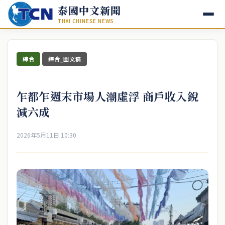
泰國中文新聞
THAI CHINESE NEWS
綜合
綜合_圖文稿
乍都乍週末市場人潮虛浮 商戶收入銳
減六成
2026年5月11日 10:30