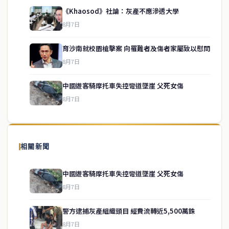
《Khaosod》社論：灰產不應滲透大學
8月7日
育沙南就校園槍擊案 向罹難者及傷者家屬致以慰問
service@thaichinesenews.com
↑ 回到頂端
8月7日
中國遊客騎摩托車失控彎道墜崖 父死女傷
8月7日
關於我們
泰國中文新聞（TCN）是一家總部設於曼谷的中文新聞媒體，致力於
報導泰國當地政治、經濟、華人社群與社會時事，為在泰華人讀者提
相關新聞
供即時、客觀、多元的中文新聞內容。
中國遊客騎摩托車失控彎道墜崖 父死女傷
8月7日
快速連結
警方逮捕灰產組織頭目 經費流轉近5,500萬銖
即時
工商
8月7日